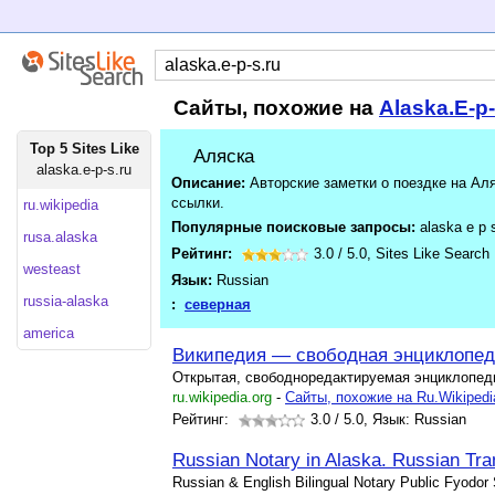
Сайты, похожие на
Alaska.E-p
Top 5 Sites Like
Аляска
alaska.e-p-s.ru
Описание:
Авторские заметки о поездке на Ал
ссылки.
ru.wikipedia
Популярные поисковые запросы:
alaska e p 
rusa.alaska
Рейтинг:
3.0
/
5.0
,
Sites Like Search
westeast
Язык:
Russian
russia-alaska
:
северная
america
Википедия — свободная энциклопе
Открытая, свободноредактируемая энциклопед
ru.wikipedia.org
-
Cайты, похожие на Ru.Wikipedi
Рейтинг:
3.0
/ 5.0, Язык: Russian
Russian Notary in Alaska. Russian Tra
Russian & English Bilingual Notary Public Fyodor