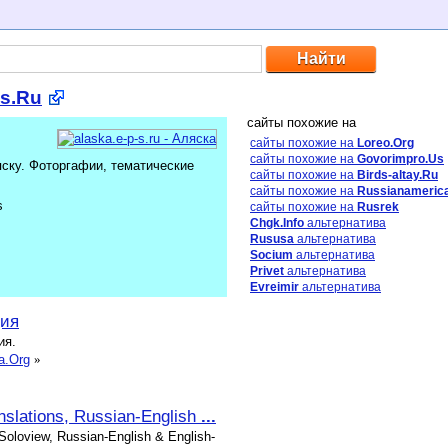
-s.Ru
сайты похожие на
сайты похожие на
Loreo.Org
сайты похожие на
Govorimpro.Us
яску. Фоторгафии, тематические
сайты похожие на
Birds-altay.Ru
сайты похожие на
Russianameric
s
сайты похожие на
Rusrek
Chgk.Info
альтернатива
Rususa
альтернатива
Socium
альтернатива
Privet
альтернатива
Evreimir
альтернатива
дия
ия.
a.Org
»
nslations, Russian-English
...
 Soloview, Russian-English & English-