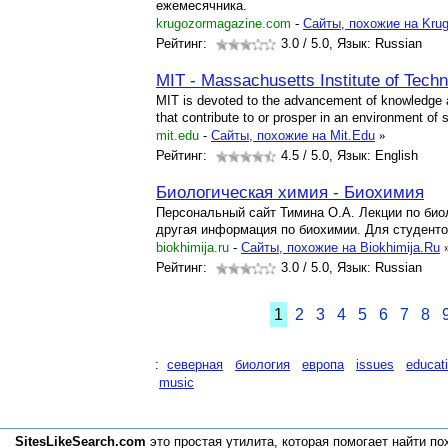
ежемесячника.
krugozormagazine.com
-
Cайты, похожие на Kru
Рейтинг:
3.0
/ 5.0, Язык: Russian
MIT - Massachusetts Institute of Tech
MIT is devoted to the advancement of knowledge a
that contribute to or prosper in an environment of
mit.edu
-
Cайты, похожие на Mit.Edu
»
Рейтинг:
4.5
/ 5.0, Язык: English
Биологическая химия - Биохимия
Персональный сайт Тимина О.А. Лекции по био
другая информация по биохимии. Для студенто
biokhimija.ru
-
Cайты, похожие на Biokhimija.Ru
Рейтинг:
3.0
/ 5.0, Язык: Russian
1
2
3
4
5
6
7
8
:
северная
биология
европа
issues
educat
music
SitesLikeSearch.com
это простая утилита, которая помогает
найти по