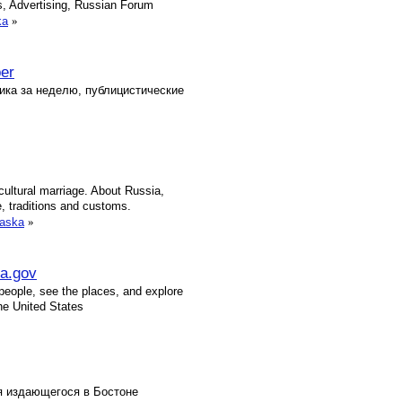
s, Advertising, Russian Forum
ka
»
er
ка за неделю, публицистические
cultural marriage. About Russia,
, traditions and customs.
laska
»
ca.gov
 people, see the places, and explore
the United States
я издающегося в Бостоне