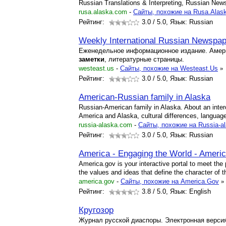
Russian Translations & Interpreting, Russian New
rusa.alaska.com
-
Cайты, похожие на Rusa.Alas
Рейтинг:
3.0
/ 5.0, Язык: Russian
Weekly International Russian Newspap
Еженедельное информационное издание. Амери
заметки
, литературные страницы.
westeast.us
-
Cайты, похожие на Westeast.Us
»
Рейтинг:
3.0
/ 5.0, Язык: Russian
American-Russian family in Alaska
Russian-American family in Alaska. About an inter
America and Alaska, cultural differences, language
russia-alaska.com
-
Cайты, похожие на Russia-a
Рейтинг:
3.0
/ 5.0, Язык: Russian
America - Engaging the World - Ameri
America.gov is your interactive portal to meet the
the values and ideas that define the character of 
america.gov
-
Cайты, похожие на America.Gov
»
Рейтинг:
3.8
/ 5.0, Язык: English
Кругозор
Журнал русской диаспоры. Электронная верси