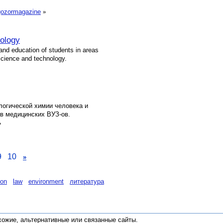
gozormagazine
»
nology
nd education of students in areas
 science and technology.
логической химии человека и
в медицинских ВУЗ-ов.
»
9
10
»
ion
law
environment
литература
хожие, альтернативные или связанные сайты
.