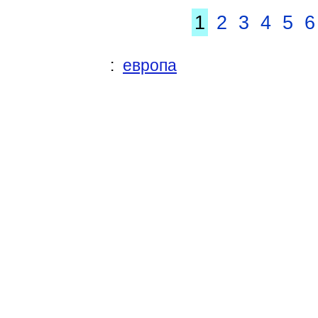
1
2
3
4
5
6
:
европа