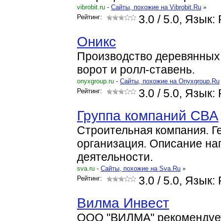
vibrobit.ru
-
Cайты, похожие на Vibrobit.Ru
»
Рейтинг:
3.0
/ 5.0, Язык:
Оникс
Производство деревянных 
ворот и ролл-ставень.
onyxgroup.ru
-
Cайты, похожие на Onyxgroup.Ru
Рейтинг:
3.0
/ 5.0, Язык:
Группа компаний СВА
Строительная компания. Г
организация. Описание на
деятельности.
sva.ru
-
Cайты, похожие на Sva.Ru
»
Рейтинг:
3.0
/ 5.0, Язык:
Вилма Инвест
OOO "ВИЛМА" рекомендует