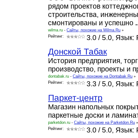
рядом проектов коттеджног
строительства, инженерн
смонтированы и успешно
.
wilma.ru
-
Cайты, похожие на Wilma.Ru
»
Рейтинг:
3.0
/ 5.0, Язык:
Донской Табак
История предприятия, тор
производство, проекты и п
dontabak.ru
-
Cайты, похожие на Dontabak.Ru
»
Рейтинг:
3.3
/ 5.0, Язык:
Паркет-центр
Магазин напольных покры
паркетные доски и ламинат
parketdon.ru
-
Cайты, похожие на Parketdon.Ru
Рейтинг:
3.0
/ 5.0, Язык: