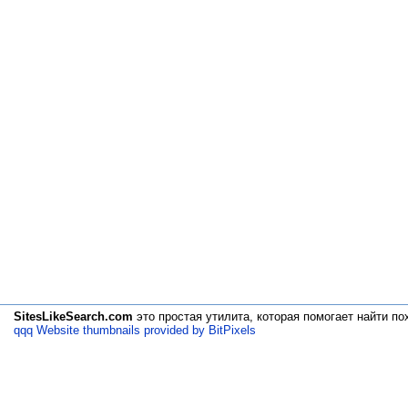
SitesLikeSearch.com
это простая утилита, которая помогает
найти по
qqq Website thumbnails provided by BitPixels