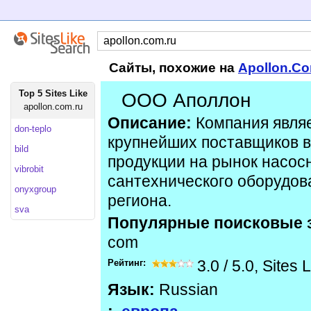
Сайты, похожие на
Apollon.C
Top 5 Sites Like
ООО Аполлон
apollon.com.ru
Описание:
Компания являе
don-teplo
крупнейших поставщиков 
bild
продукции на рынок насосн
vibrobit
сантехнического оборудов
onyxgroup
региона.
sva
Популярные поисковые 
com
Рейтинг:
3.0
/
5.0
,
Sites 
Язык:
Russian