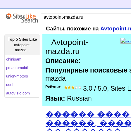
Сайты, похожие на
Avtopoint-
Top 5 Sites Like
Avtopoint-
avtopoint-
mazda.ru
mazda...
chinisam
Описание:
proautomobil
Популярные поисковые 
union-motors
mazda
usoft
Рейтинг:
3.0
/
5.0
,
Sites 
autovisio.com
Язык:
Russian
������ ����
������, ����