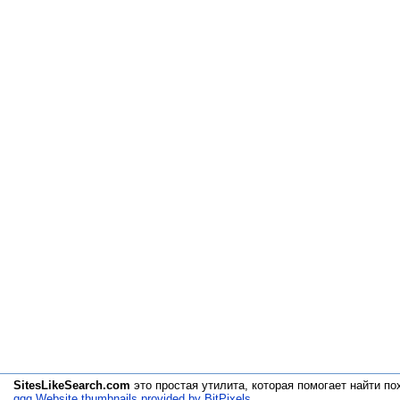
SitesLikeSearch.com
это простая утилита, которая помогает
найти по
qqq Website thumbnails provided by BitPixels