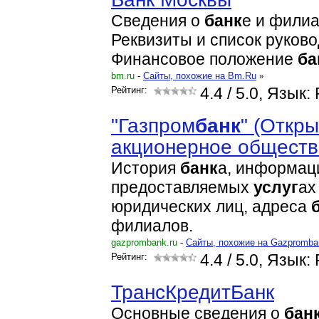
Сведения о
банк
е и филиа
Реквизиты и список руков
Финансовое положение
ба
bm.ru
-
Cайты, похожие на Bm.Ru
»
Рейтинг:
4.4
/ 5.0, Язык:
"Газпром
банк
" (Откр
акционерное обществ
История
банк
а, информац
предоставляемых
услуг
ах
юридических лиц, адреса
филиалов.
gazprombank.ru
-
Cайты, похожие на Gazpromba
Рейтинг:
4.4
/ 5.0, Язык:
ТрансКредитБанк
Основные сведения о
бан