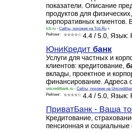
показатели. Описание пр
продуктов для физических
корпоративных клиентов. 
tcb.ru
-
Cайты, похожие на Tcb.Ru
»
Рейтинг:
4.4
/ 5.0, Язык:
ЮниКредит
банк
Услуги для частных и кор
клиентов: кредитование,
б
вклады, проектное и корп
финансирование. Адреса 
unicreditbank.ru
-
Cайты, похожие на Unicreditba
Рейтинг:
4.4
/ 5.0, Язык:
ПриватБанк - Ваша то
Кредитование, страховани
пенсионная и социальные 