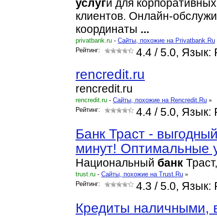
услуг
и для корпоративных
клиентов. Онлайн-обслужи
координаты
...
privatbank.ru
-
Cайты, похожие на Privatbank.Ru
Рейтинг:
4.4
/ 5.0, Язык:
rencredit.ru
rencredit.ru
rencredit.ru
-
Cайты, похожие на Rencredit.Ru
»
Рейтинг:
4.4
/ 5.0, Язык:
Банк Траст - выгодный
минут! Оптимальные 
Национальный
банк
Траст,
trust.ru
-
Cайты, похожие на Trust.Ru
»
Рейтинг:
4.3
/ 5.0, Язык:
Кредиты наличными, 