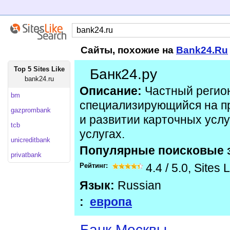
Сайты, похожие на
Bank24.Ru
Top 5 Sites Like
Банк24.ру
bank24.ru
Описание:
Частный регио
bm
специализирующийся на п
gazprombank
и развитии карточных услуг
tcb
услугах.
unicreditbank
Популярные поисковые 
privatbank
Рейтинг:
4.4
/
5.0
,
Sites 
Язык:
Russian
:
европа
Банк Москвы