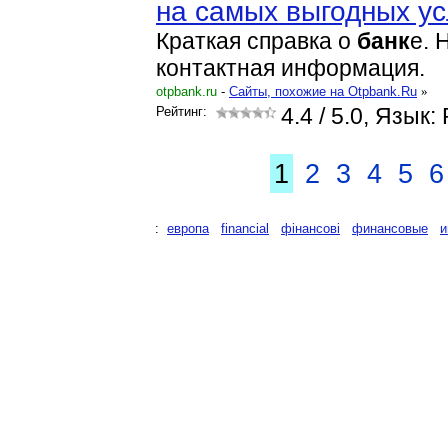
на самых выгодных у
Краткая справка о
банк
е. 
контактная информация.
otpbank.ru
-
Cайты, похожие на Otpbank.Ru
»
Рейтинг:
4.4
/ 5.0, Язык:
1
2
3
4
5
6
:
европа
financial
фінансові
финансовые
и