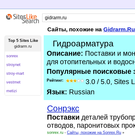
Сайты, похожие на
Gidrarm.Ru
Top 5 Sites Like
Гидроарматура
gidrarm.ru
Описание:
Поставки и мо
sonrex
для отопительных и водо
stroynet
Популярные поисковые 
stroy-mart
Рейтинг:
3.0
/
5.0
,
Sites 
vestmet
Язык:
Russian
metizi
Сонрэкс
Поставки
деталей трубопр
отводов, паронитовых про
sonrex.ru
-
Cайты, похожие на Sonrex.Ru
»