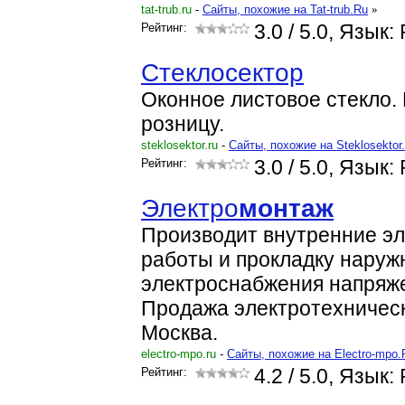
tat-trub.ru
-
Cайты, похожие на Tat-trub.Ru
»
Рейтинг:
3.0
/ 5.0, Язык:
Стеклосектор
Оконное листовое стекло.
розницу.
steklosektor.ru
-
Cайты, похожие на Steklosektor
Рейтинг:
3.0
/ 5.0, Язык:
Электро
монтаж
Производит внутренние эл
работы и прокладку наруж
электроснабжения напряже
Продажа электротехническ
Москва.
electro-mpo.ru
-
Cайты, похожие на Electro-mpo.
Рейтинг:
4.2
/ 5.0, Язык: