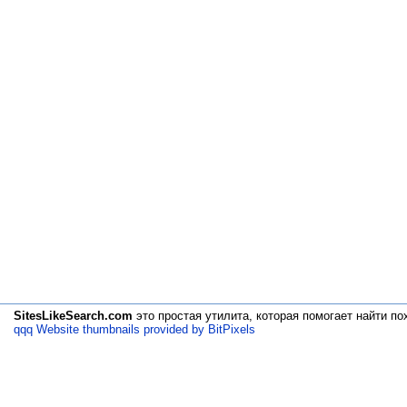
SitesLikeSearch.com
это простая утилита, которая помогает
найти по
qqq Website thumbnails provided by BitPixels