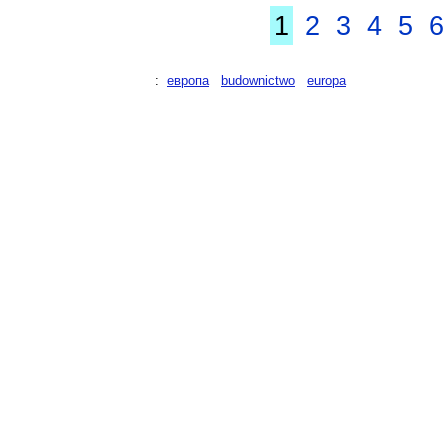
1
2
3
4
5
6
:
европа
budownictwo
europa