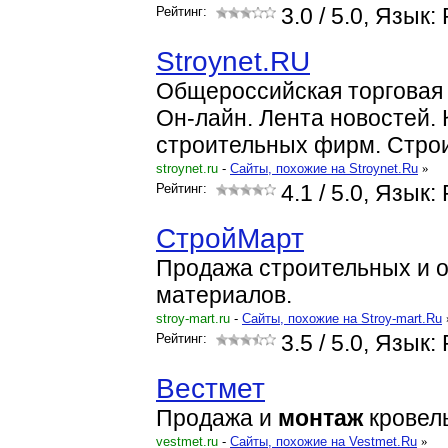
Рейтинг:
3.0
/ 5.0, Язык:
Stroynet.RU
Общероссийская торгова
Он-лайн. Лента новостей. 
строительных фирм. Стро
stroynet.ru
-
Cайты, похожие на Stroynet.Ru
»
Рейтинг:
4.1
/ 5.0, Язык:
СтройМарт
Продажа строительных и 
материалов.
stroy-mart.ru
-
Cайты, похожие на Stroy-mart.Ru
Рейтинг:
3.5
/ 5.0, Язык:
Вестмет
Продажа и
монтаж
кровел
vestmet.ru
-
Cайты, похожие на Vestmet.Ru
»