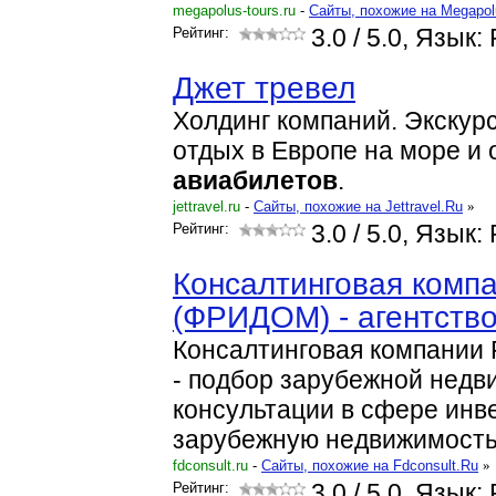
megapolus-tours.ru
-
Cайты, похожие на Megapol
Рейтинг:
3.0
/ 5.0, Язык:
Джет тревел
Холдинг компаний. Экскур
отдых в Европе на море и
авиабилетов
.
jettravel.ru
-
Cайты, похожие на Jettravel.Ru
»
Рейтинг:
3.0
/ 5.0, Язык:
Консалтинговая комп
(ФРИДОМ) - агентств
Консалтинговая компани
- подбор зарубежной недв
консультации в сфере инв
зарубежную недвижимость
fdconsult.ru
-
Cайты, похожие на Fdconsult.Ru
»
Рейтинг:
3.0
/ 5.0, Язык: