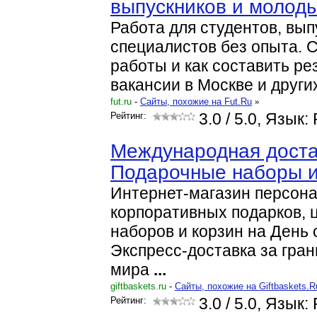
выпускников и молод
Работа для студентов, вы
специалистов без опыта. 
работы и как составить р
вакансии в Москве и други
fut.ru
-
Cайты, похожие на Fut.Ru
»
Рейтинг:
3.0
/ 5.0, Язык:
Международная доста
Подарочные наборы 
Интернет-магазин персон
корпоративных подарков, 
наборов и корзин на День 
Экспресс-доставка за гран
мира
...
giftbaskets.ru
-
Cайты, похожие на Giftbaskets.R
Рейтинг:
3.0
/ 5.0, Язык: