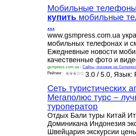
Мобильные телефоны
купить
мобильные те
...
www.gsmpress.com.ua укра
мобильных телефонах и с
Ежедневные новости моби
качественные фото и вид
gsmpress.com.ua
-
Cайты, похожие на Gsmpres
Рейтинг:
3.0
/ 5.0, Язык:
Сеть туристических а
Мегаполюс турс – лу
туроператор
Отдых Бали туры Китай И
Доминикана Индонезия эк
Швейцария экскурсии цен