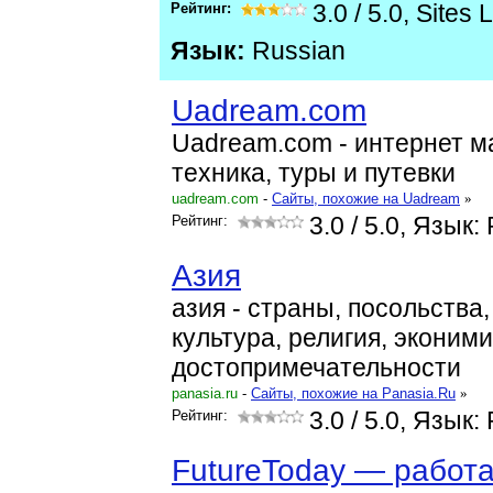
Рейтинг:
3.0
/
5.0
,
Sites 
Язык:
Russian
Uadream.com
Uadream.com - интернет м
техника, туры и путевки
uadream.com
-
Cайты, похожие на Uadream
»
Рейтинг:
3.0
/ 5.0, Язык:
Азия
азия - страны, посольства,
культура, религия, эконими
достопримечательности
panasia.ru
-
Cайты, похожие на Panasia.Ru
»
Рейтинг:
3.0
/ 5.0, Язык:
FutureToday — работа