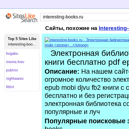
Сайты, похожие на
Interestin
Top 5 Sites Like
interesting-boo...
Электронная библио
bugabu
книги бесплатно pdf e
mesta.kiev
pubmix
Описание:
На нашем сайт
огромное количество элект
nightwarez
epub mobi djvu fb2 книги с
libtxt
бесплатно и без регистра
электронная библиотека с
популярные и луч
Популярные поисковые 