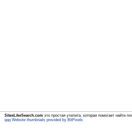
SitesLikeSearch.com
это простая утилита, которая помогает
найти по
qqq Website thumbnails provided by BitPixels