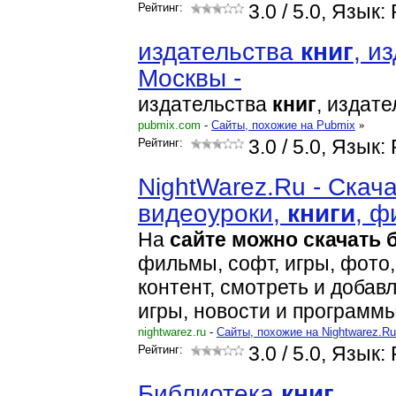
Рейтинг:
3.0
/ 5.0, Язык:
издательства
книг
, и
Москвы -
издательства
книг
, издат
pubmix.com
-
Cайты, похожие на Pubmix
»
Рейтинг:
3.0
/ 5.0, Язык:
NightWarez.Ru - Скач
видеоуроки,
книг
и
, 
На
сайте
можно
скачать
фильмы, софт, игры, фото
контент, смотреть и добав
игры, новости и программ
nightwarez.ru
-
Cайты, похожие на Nightwarez.Ru
Рейтинг:
3.0
/ 5.0, Язык:
Библиотека
книг