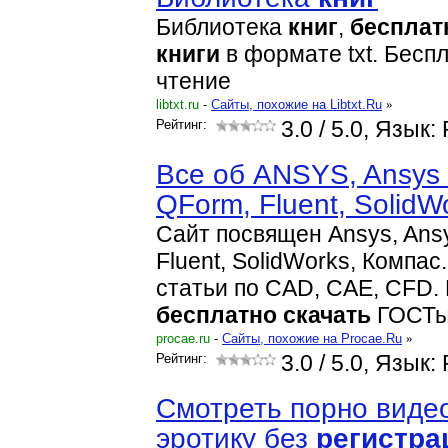
Библиотека
книг
,
бесплат
книг
и
в формате txt. Бесп
чтение
libtxt.ru
-
Cайты, похожие на Libtxt.Ru
»
Рейтинг:
3.0
/ 5.0, Язык:
Все об ANSYS, Ansys
QForm, Fluent, SolidW
Сайт посвящен Ansys, Ans
Fluent, SolidWorks, Компа
статьи по CAD, CAE, CFD.
бесплатно
скачать
ГОСТы
procae.ru
-
Cайты, похожие на Procae.Ru
»
Рейтинг:
3.0
/ 5.0, Язык:
Смотреть порно виде
эротику без
регистра