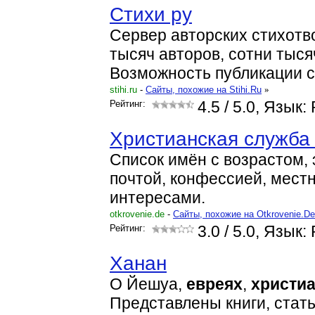
Стихи ру
Сервер авторских стихотв
тысяч авторов, сотни тыся
Возможность публикации с
stihi.ru
-
Cайты, похожие на Stihi.Ru
»
Рейтинг:
4.5
/ 5.0, Язык:
Христианская служба
Список имён с возрастом,
почтой, конфессией, мест
интересами.
otkrovenie.de
-
Cайты, похожие на Otkrovenie.De
Рейтинг:
3.0
/ 5.0, Язык:
Ханан
О Йешуа,
евреях
,
христи
Представлены книги, стать