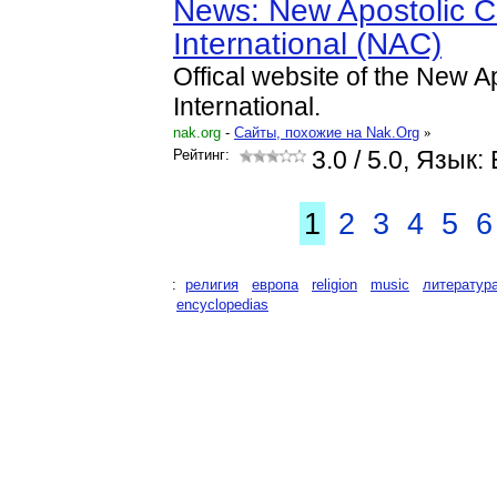
News: New Apostolic 
International (NAC)
Offical website of the New A
International.
nak.org
-
Cайты, похожие на Nak.Org
»
Рейтинг:
3.0
/ 5.0, Язык: 
1
2
3
4
5
6
:
религия
европа
religion
music
литератур
encyclopedias