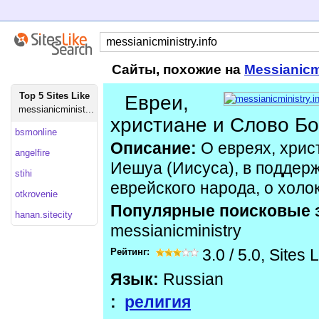
Сайты, похожие на
Messianicmi
Top 5 Sites Like
Евреи,
messianicminist...
христиане и Слово Бо
bsmonline
Описание:
О евреях, христ
angelfire
Иешуа (Иисуса), в поддер
stihi
еврейского народа, о холо
otkrovenie
Популярные поисковые 
hanan.sitecity
messianicministry
Рейтинг:
3.0
/
5.0
,
Sites 
Язык:
Russian
:
религия