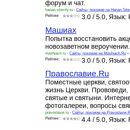
форум и чат.
hanan.sitecity.ru
-
Cайты, похожие на Hanan.Sitec
Рейтинг:
3.0
/ 5.0, Язык:
Машиах
Попытка восстановить акц
новозаветном вероучении.
mashiach.ru
-
Cайты, похожие на Mashiach.Ru
»
Рейтинг:
3.0
/ 5.0, Язык:
Православие.Ru
Поместные церкви, святоо
жизнь Церкви. Прововеди, 
святые и святыни. Интерн
фотогалереи, вопросы свя
pravoslavie.ru
-
Cайты, похожие на Pravoslavie.
Рейтинг:
4.4
/ 5.0, Язык: