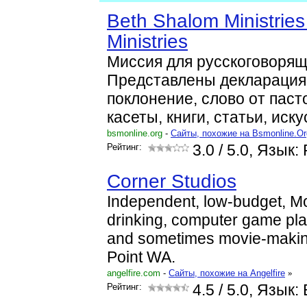
Beth Shalom Ministries
Ministries
Миссия для русскоговорящ
Представлены декларация 
поклонение, слово от пасто
касеты, книги, статьи, иск
bsmonline.org
-
Cайты, похожие на Bsmonline.Or
Рейтинг:
3.0
/ 5.0, Язык:
Corner Studios
Independent, low-budget, M
drinking, computer game pl
and sometimes movie-makin
Point WA.
angelfire.com
-
Cайты, похожие на Angelfire
»
Рейтинг:
4.5
/ 5.0, Язык: 