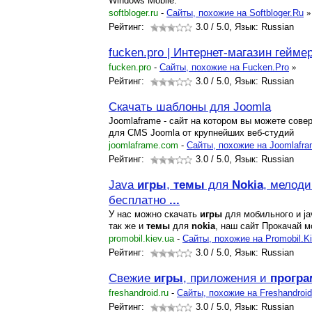
Windows Mobile.
softbloger.ru
-
Cайты, похожие на Softbloger.Ru
»
Рейтинг:
3.0
/ 5.0, Язык: Russian
fucken.pro | Интернет-магазин гейме
fucken.pro
-
Cайты, похожие на Fucken.Pro
»
Рейтинг:
3.0
/ 5.0, Язык: Russian
Скачать шаблоны для Joomla
Joomlaframe - сайт на котором вы можете сов
для CMS Joomla от крупнейших веб-студий
joomlaframe.com
-
Cайты, похожие на Joomlafr
Рейтинг:
3.0
/ 5.0, Язык: Russian
Java
игры
,
темы
для
Nokia
, мелоди
бесплатно
...
У нас можно скачать
игры
для мобильного и j
так же и
темы
для
nokia
, наш сайт Прокачай 
promobil.kiev.ua
-
Cайты, похожие на Promobil.K
Рейтинг:
3.0
/ 5.0, Язык: Russian
Свежие
игры
, приложения и
прогр
freshandroid.ru
-
Cайты, похожие на Freshandroi
Рейтинг:
3.0
/ 5.0, Язык: Russian