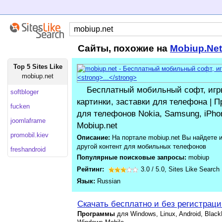
Сайты, похожие на
Mobiup.Net
Top 5 Sites Like
mobiup.net
Бесплатный мобильный софт, игры
softbloger
картинки, заставки для телефона | 
fucken
для телефонов Nokia, Samsung, iPhon
joomlaframe
Mobiup.net
promobil.kiev
Описание:
На портале mobiup.net Вы найдете и
другой контент для мобильных телефонов
freshandroid
Популярные поисковые запросы:
mobiup
Рейтинг:
3.0
/
5.0
,
Sites Like Search
Язык:
Russian
Скачать бесплатно и без регистрации
Программы
для Windows, Linux, Android, Blac