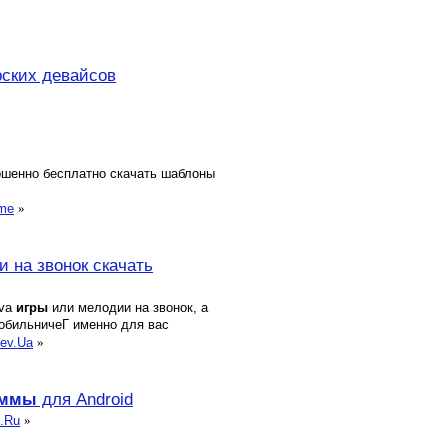
рских девайсов
ершенно бесплатно скачать шаблоны
ame
»
и на звонок скачать
ava
игры
или мелодии на звонок, а
мобильничеГ именно для вас
iev.Ua
»
аммы
для Android
d.Ru
»