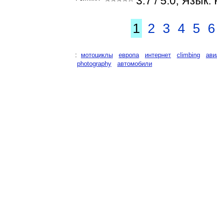
3.7
/ 5.0, Язык:
1
2
3
4
5
6
:
мотоциклы
европа
интернет
climbing
ави
photography
автомобили