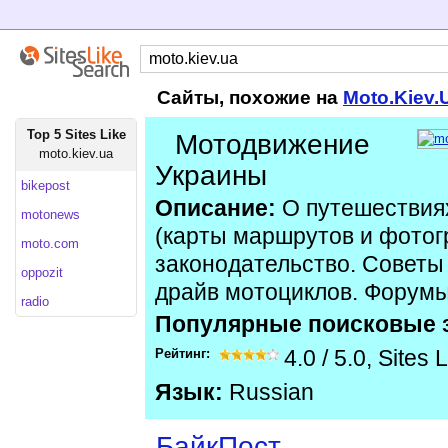
Сайты, похожие на
Moto.Kiev.
Top 5 Sites Like
Мотодвижение
moto.kiev.ua
Украины
bikepost
Описание:
О путешествия
motonews
(карты маршрутов и фотог
moto.com
законодательство. Советы
oppozit
драйв мотоциклов. Форумы
radio
Популярные поисковые 
Рейтинг:
4.0
/
5.0
,
Sites 
Язык:
Russian
БайкПост