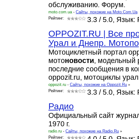
обслуживанию. Форум.
moto.com.ua
-
Cайты, похожие на Moto.Com.Ua
Рейтинг:
3.3
/ 5.0, Язык:
OPPOZIT.RU | Все пр
Урал и Днепр. Мотопо
Мотоциклетный портал oppo
мото
новости
, модельный
последние сообщения в к
oppozit.ru, мотоциклы урал
oppozit.ru
-
Cайты, похожие на Oppozit.Ru
»
Рейтинг:
3.3
/ 5.0, Язык:
Радио
Официальный сайт журнал
1970 г.
radio.ru
-
Cайты, похожие на Radio.Ru
»
Рейтинг:
4.0
/ 5.0, Язык: