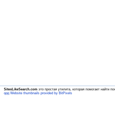
SitesLikeSearch.com
это простая утилита, которая помогает
найти по
qqq Website thumbnails provided by BitPixels