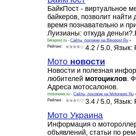
БайкПост - виртуальное м
байкеров, позволит найти 
время познавательно и пр
Луизианы: откуда деньги?
bikepost.ru
-
Cайты, похожие на Bikepost.Ru
»
Рейтинг:
4.2
/ 5.0, Язык:
Мото
новости
Новости и полезная инфо
любителей
мотоциклов
. 
Адреса мотосалонов.
motonews.ru
-
Cайты, похожие на Motonews.Ru
Рейтинг:
3.4
/ 5.0, Язык:
Мото Украина
Информация о мотороллер
объявлений, статьи по рем