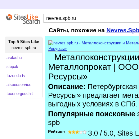
Сайты, похожие на
Nevres.Sp
Top 5 Sites Like
nevres.spb.ru
Металлоконструкции
aralashu
Металлопрокат | ООО
sibpak
Ресурсы»
fazenda-tv
alseedservice
Описание:
Петербургская
texenergoschit
Ресурсы» предлагает мета
выгодных условиях в СПб.
Популярные поисковые 
spb
Рейтинг:
3.0
/
5.0
,
Sites 