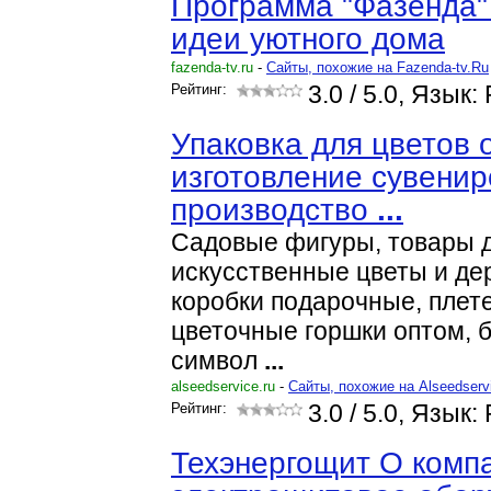
Программа "Фазенда"
идеи уютного дома
fazenda-tv.ru
-
Cайты, похожие на Fazenda-tv.Ru
Рейтинг:
3.0
/ 5.0, Язык:
Упаковка для цветов 
изготовление сувенир
производство
...
Садовые фигуры, товары 
искусственные цветы и де
коробки подарочные, плет
цветочные горшки оптом, 
символ
...
alseedservice.ru
-
Cайты, похожие на Alseedserv
Рейтинг:
3.0
/ 5.0, Язык:
Техэнергощит О комп