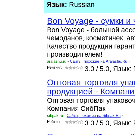
Язык:
Russian
Bon Voyage - сумки и
Bon Voyage - большой асс
чемоданов, косметичек, ав
Качество продукции гаран
производителем!
aralashu.ru
-
Cайты, похожие на Aralashu.Ru
»
Рейтинг:
3.0
/ 5.0, Язык:
Оптовая торговля упа
продукцией - Компан
Оптовая торговля упаковоч
Компания СибПак
sibpak.ru
-
Cайты, похожие на Sibpak.Ru
»
Рейтинг:
3.0
/ 5.0, Язык: