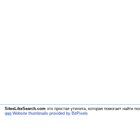
SitesLikeSearch.com
это простая утилита, которая помогает
найти по
qqq Website thumbnails provided by BitPixels