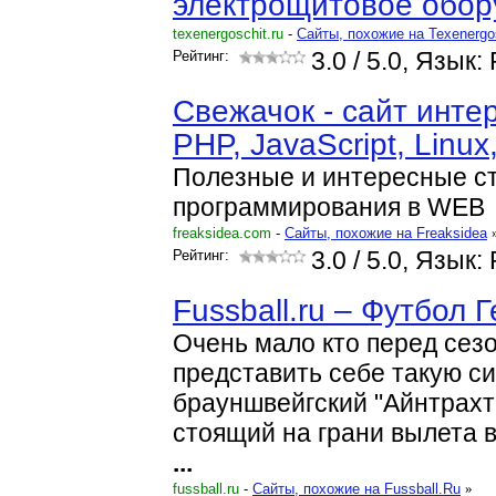
электрощитовое обор
texenergoschit.ru
-
Cайты, похожие на Texenergo
Рейтинг:
3.0
/ 5.0, Язык:
Cвежачок - сайт инте
PHP, JavaScript, Linu
Полезные и интересные ст
программирования в WEB
freaksidea.com
-
Cайты, похожие на Freaksidea
Рейтинг:
3.0
/ 5.0, Язык:
Fussball.ru – Футбол 
Очень мало кто перед сез
представить себе такую с
брауншвейгский "Айнтрахт
стоящий на грани вылета 
...
fussball.ru
-
Cайты, похожие на Fussball.Ru
»