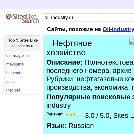
Сайты, похожие на
Oil-industr
Top 5 Sites Like
Нефтяное
oil-industry.ru
хозяйство
epr-magazine
Описание:
Полнотекстова
ma-journal
последнего номера, архив 
burocrats
Рубрики: нефтегазовые ко
pplus
производства, экономика, 
thechief
Популярные поисковые 
industry
Рейтинг:
3.0
/
5.0
,
Sites 
Язык:
Russian