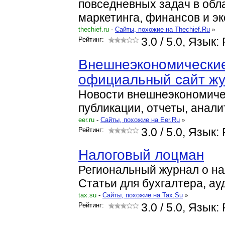
повседневных задач в обл
маркетинга, финансов и э
thechief.ru
-
Cайты, похожие на Thechief.Ru
»
Рейтинг:
3.0
/ 5.0, Язык:
Внешнеэкономические
официальный сайт ж
Новости внешнеэкономиче
публикации, отчеты, анали
eer.ru
-
Cайты, похожие на Eer.Ru
»
Рейтинг:
3.0
/ 5.0, Язык:
Налоговый лоцман
Региональный журнал о на
Статьи для бухгалтера, ау
tax.su
-
Cайты, похожие на Tax.Su
»
Рейтинг:
3.0
/ 5.0, Язык: