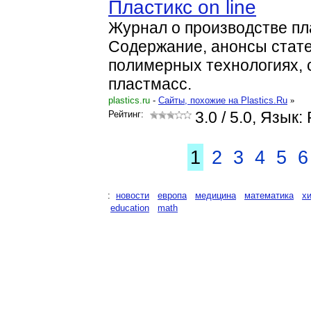
Пластикс on line
Журнал о производстве пл
Содержание, анонсы стате
полимерных технологиях, 
пластмасс.
plastics.ru
-
Cайты, похожие на Plastics.Ru
»
Рейтинг:
3.0
/ 5.0, Язык:
1
2
3
4
5
6
:
новости
европа
медицина
математика
х
education
math