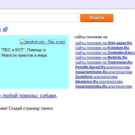
g
сайты похожие на
сайты похожие на
Only-paper.Ru
сайты похожие на
Kotodom.Ru
"ПЕС и КОТ". Помощь и
сайты похожие на
Zoohobby.Kiev.
 Новости приютов и мира
сайты похожие на
Mybirds.Ru
сайты похожие на
Tramvision.Ru
Petslife.Narod.Ru
альтернатива
Aquariumhome.Ru
альтернатива
Zooinform
альтернатива
Idealprice.Ru
альтернатива
Aquariumistika.Ru
альтернатива
любой породы: собаки,
ми! Создай страницу своего