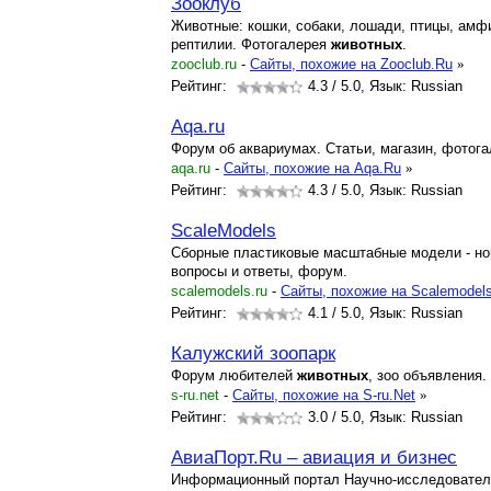
Зооклуб
Животные: кошки, собаки, лошади, птицы, амф
рептилии. Фотогалерея
животных
.
zooclub.ru
-
Cайты, похожие на Zooclub.Ru
»
Рейтинг:
4.3
/ 5.0, Язык: Russian
Aqa.ru
Форум об аквариумах. Статьи, магазин, фотога
aqa.ru
-
Cайты, похожие на Aqa.Ru
»
Рейтинг:
4.3
/ 5.0, Язык: Russian
ScaleModels
Сборные пластиковые масштабные модели - нов
вопросы и ответы, форум.
scalemodels.ru
-
Cайты, похожие на Scalemodel
Рейтинг:
4.1
/ 5.0, Язык: Russian
Калужский зоопарк
Форум любителей
животных
, зоо объявления.
s-ru.net
-
Cайты, похожие на S-ru.Net
»
Рейтинг:
3.0
/ 5.0, Язык: Russian
АвиаПорт.Ru – авиация и бизнес
Информационный портал Научно-исследователь