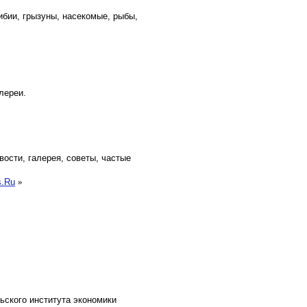
ибии, грызуны, насекомые, рыбы,
лереи.
ости, галерея, советы, частые
s.Ru
»
ского института экономики