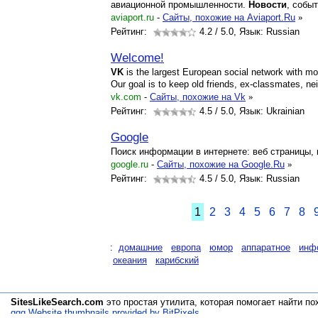
авиационной промышленности.
Новости
, событ
aviaport.ru
-
Cайты, похожие на Aviaport.Ru
»
Рейтинг:
4.2
/ 5.0, Язык: Russian
Welcome!
VK
is the largest European social network with m
Our goal is to keep old friends, ex-classmates, n
vk.com
-
Cайты, похожие на Vk
»
Рейтинг:
4.5
/ 5.0, Язык: Ukrainian
Google
Поиск информации в интернете: веб страницы, к
google.ru
-
Cайты, похожие на Google.Ru
»
Рейтинг:
4.5
/ 5.0, Язык: Russian
1
2
3
4
5
6
7
8
:
домашние
европа
юмор
аппаратное
инф
океания
карибский
SitesLikeSearch.com
это простая утилита, которая помогает
найти по
qqq Website thumbnails provided by BitPixels