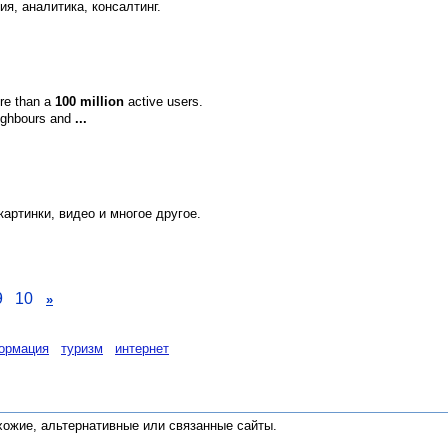
ия, аналитика, консалтинг.
ore than a
100 million
active users.
eighbours and
...
артинки, видео и многое другое.
9
10
»
ормация
туризм
интернет
хожие, альтернативные или связанные сайты
.