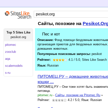
Сайты, похожие на
Pesikot.Or
Top 5 Sites Like
Пес и кот
pesikot.org
Описание:
Фонд помощи бездомным животным 
организация приютов для бездомных животных.
pitomec
домашних животных.
zooclub
Популярные поисковые запросы:
pesikot
aqa
Рейтинг:
4.1
/
5.0
,
Sites Like Search
Язык:
Russian
scalemodels
s-ru
ПИТОМЕЦ.РУ – домашние животные 
кошки
...
ПИТОМЕЦ.РУ – Они тоже хотят быть знамениты
питомца.
pitomec.ru
-
Cайты, похожие на Pitomec.Ru
»
Рейтинг:
4.2
/ 5.0, Язык: Russian