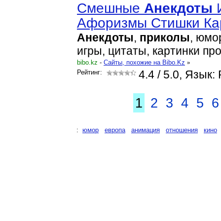
Смешные
Анекдоты
И
Афоризмы Стишки Ка
Анекдоты
,
приколы
, юмо
игры, цитаты, картинки пр
bibo.kz
-
Cайты, похожие на Bibo.Kz
»
Рейтинг:
4.4
/ 5.0, Язык:
1
2
3
4
5
6
:
юмор
европа
анимация
отношения
кино