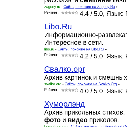
рассказы и
смешные
flas
zagony.ru
-
Cайты, похожие на Zagony.Ru
»
Рейтинг:
4.4
/ 5.0, Язык:
Libo.Ru
Информационно-развлекат
Интересное в сети.
libo.ru
-
Cайты, похожие на Libo.Ru
»
Рейтинг:
4.2
/ 5.0, Язык:
Свалко.орг
Архив картинок и смешных
svalko.org
-
Cайты, похожие на Svalko.Org
»
Рейтинг:
4.0
/ 5.0, Язык:
Хуморлэнд
Архив прикольных стихов,
фото
и
видео
приколов.
humorland.org
-
Cайты, похожие на Humorland.O