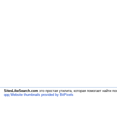
SitesLikeSearch.com
это простая утилита, которая помогает
найти по
qqq Website thumbnails provided by BitPixels