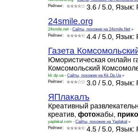
Рейтинг:
3.6
/ 5.0, Язык:
24smile.org
24smile.net
-
Cайты, похожие на 24smile.Net
»
Рейтинг:
4.4
/ 5.0, Язык:
Газета Комсомольски
Юмористическая онлайн г
Комсомольский Комсомоле
kk.dp.ua
-
Cайты, похожие на Kk.Dp.Ua
»
Рейтинг:
3.0
/ 5.0, Язык:
ЯПлакалъ
Креативный развлекатель
креатив,
фото
жабы,
прик
yaplakal.com
-
Cайты, похожие на Yaplakal
»
Рейтинг:
4.5
/ 5.0, Язык: