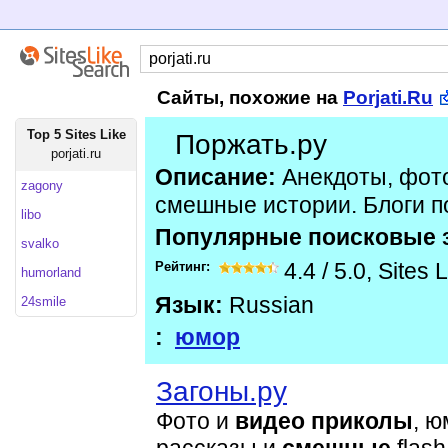
Сайты, похожие на
Porjati.Ru
Top 5 Sites Like
Поржать.ру
porjati.ru
Описание:
Анекдоты, фото
zagony
смешные истории. Блоги п
libo
Популярные поисковые 
svalko
Рейтинг:
4.4
/
5.0
,
Sites 
humorland
Язык:
Russian
24smile
:
юмор
Загоны.ру
Фото и
видео
приколы
, 