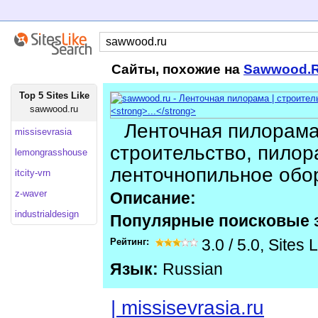
Сайты, похожие на
Sawwood.
Top 5 Sites Like
sawwood.ru
Ленточная пилорама
missisevrasia
строительство, пилор
lemongrasshouse
ленточнопильное обо
itcity-vrn
z-waver
Описание:
industrialdesign
Популярные поисковые 
Рейтинг:
3.0
/
5.0
,
Sites 
Язык:
Russian
| missisevrasia.ru