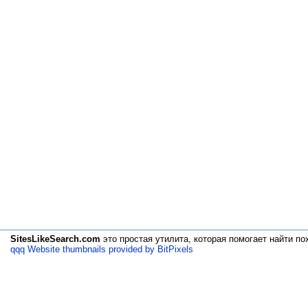
SitesLikeSearch.com
это простая утилита, которая помогает
найти по
qqq Website thumbnails provided by BitPixels