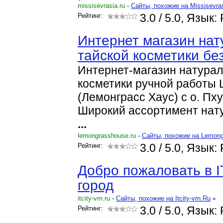
missisevrasia.ru
-
Cайты, похожие на Missisevra
Рейтинг:
3.0
/ 5.0, Язык:
Интернет магазин на
тайской косметики бе
Интернет-магазин натурал
косметики ручной работы
(Лемонграсс Хаус) с о. Пху
Широкий ассортимент нат
...
lemongrasshouse.ru
-
Cайты, похожие на Lemon
Рейтинг:
3.0
/ 5.0, Язык:
Добро пожаловать в IT-
город
itcity-vrn.ru
-
Cайты, похожие на Itcity-vrn.Ru
»
Рейтинг:
3.0
/ 5.0, Язык: