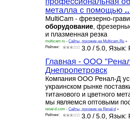
профессиональная об
металла с помощью
..
MultiCam - фрезерно-грав
оборудование
, фрезерны
и плазменная резка
multicam.ru
-
Cайты, похожие на Multicam.Ru
»
Рейтинг:
3.0
/ 5.0, Язык:
Главная - ООО "Ренал
Днепропетровск
Компания ООО Ренал-Д ус
украинском рынке поставк
титанового и цветного мет
мы являемся оптовыми п
renal-d.com
-
Cайты, похожие на Renal-d
»
Рейтинг:
3.0
/ 5.0, Язык: