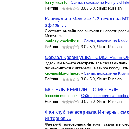
funny-vid.info
-
Cайты, похожие на Funny-vid.Info
Рейтинг:
3.0
/ 5.0, Язык: Russian
Каникулы в Мексике 1-2
сезон
на М
эфиры
...
Смотрите
онлайн
все выпуски и новости реал
Мексике»
kanikuly-vmeksike.ru
-
Cайты, похожие на Kanik
Рейтинг:
3.0
/ 5.0, Язык: Russian
Сериал Кровинушка - СМОТРЕТЬ О
Здесь Вы можете
смотреть
все серии
онлайн
познакомиться с актерами, а так же послушать
krovinushka-online.ru
-
Cайты, похожие на Krovin
Рейтинг:
3.0
/ 5.0, Язык: Russian
МОТЕЛЬ-КЕМПИНГ: О МОТЕЛЕ
feodosia-motel.com
-
Cайты, похожие на Feodosi
Рейтинг:
3.0
/ 5.0, Язык: Russian
Фан клуб теле
сериал
а
Интерны,
смо
интернов
...
Фан клуб теле
сериал
а
Интерны,
скачать
и
смо