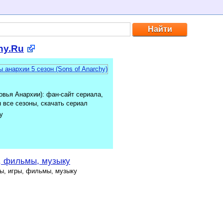
hy.Ru
овья Анархии): фан-сайт сериала,
н все сезоны, скачать сериал
y
, фильмы, музыку
мы, игры, фильмы, музыку