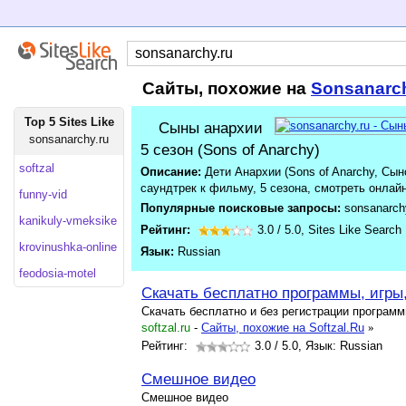
Сайты, похожие на
Sonsanarc
Top 5 Sites Like
Сыны анархии
sonsanarchy.ru
5 сезон (Sons of Anarchy)
softzal
Описание:
Дети Анархии (Sons of Anarchy, Сын
саундтрек к фильму, 5 сезона, смотреть онлай
funny-vid
Популярные поисковые запросы:
sonsanarch
kanikuly-vmeksike
Рейтинг:
3.0
/
5.0
,
Sites Like Search
krovinushka-online
Язык:
Russian
feodosia-motel
Скачать бесплатно программы, игры
Скачать бесплатно и без регистрации програм
softzal.ru
-
Cайты, похожие на Softzal.Ru
»
Рейтинг:
3.0
/ 5.0, Язык: Russian
Смешное видео
Смешное видео