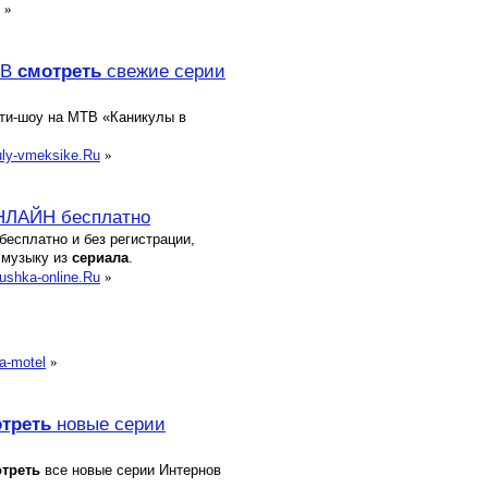
»
ТВ
смотреть
свежие серии
ити-шоу на МТВ «Каникулы в
uly-vmeksike.Ru
»
НЛАЙН бесплатно
бесплатно и без регистрации,
 музыку из
сериал
а
.
ushka-online.Ru
»
a-motel
»
треть
новые серии
треть
все новые серии Интернов