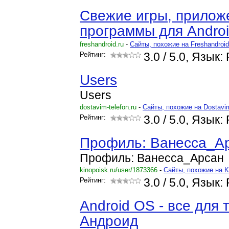
Свежие игры, прилож
программы для Andro
freshandroid.ru
-
Cайты, похожие на Freshandroi
Рейтинг:
3.0
/ 5.0, Язык:
Users
Users
dostavim-telefon.ru
-
Cайты, похожие на Dostavim
Рейтинг:
3.0
/ 5.0, Язык:
Профиль: Ванесса_А
Профиль: Ванесса_Арсан
kinopoisk.ru/user/1873366
-
Cайты, похожие на K
Рейтинг:
3.0
/ 5.0, Язык:
Android OS - все для
Андроид