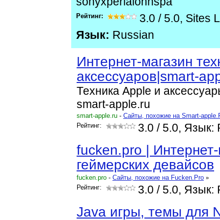
sonyxperiaionhspa
Рейтинг:
3.0
/
5.0
,
Sites 
Язык:
Russian
Интернет-магазин тех
аксессуаров|smart-app
Техника Apple и аксессуа
smart-apple.ru
smart-apple.ru
-
Cайты, похожие на Smart-apple.
Рейтинг:
3.0
/ 5.0, Язык:
fucken.pro | Интернет
геймерских девайсов
fucken.pro
-
Cайты, похожие на Fucken.Pro
»
Рейтинг:
3.0
/ 5.0, Язык:
Java игры, темы для 