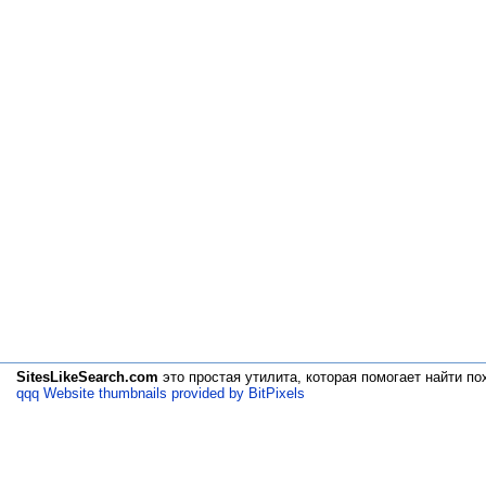
SitesLikeSearch.com
это простая утилита, которая помогает
найти по
qqq Website thumbnails provided by BitPixels