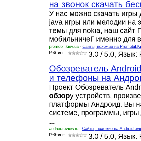
на звонок скачать бе
У нас можно скачать игры 
java игры или мелодии на з
темы для nokia, наш сайт 
мобильничеГ именно для 
promobil.kiev.ua
-
Cайты, похожие на Promobil.K
Рейтинг:
3.0
/ 5.0, Язык:
Обозреватель Androi
и телефоны на Андр
Проект Обозреватель Andr
обзор
у устройств, произв
платформы Андроид. Вы н
системе, программы, игры
...
androidreview.ru
-
Cайты, похожие на Androidrevi
Рейтинг:
3.0
/ 5.0, Язык: