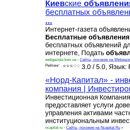
Киев
ские
объявлени
бесплатных объявлени
...
Интернет-газета объявле
Бесплатные
объявления
бесплатных объявлений д
интернете, Подать
объяв
webgazeta.kiev.ua
-
Cайты, похожие на Webgaze
Рейтинг:
3.0
/ 5.0, Язык:
«Норд-Капитал» - ин
компания | Инвестир
Инвестиционная Компания
предоставляет услуги дов
управления активами част
институциональным инвес
ncapital.ru
-
Cайты, похожие на Ncapital.Ru
»