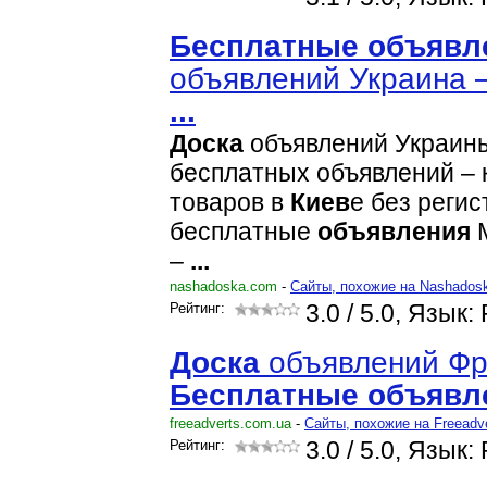
Бесплатные
объявл
объявлений Украина 
...
Доска
объявлений Украины
бесплатных объявлений – 
товаров в
Киев
е без реги
бесплатные
объявления
М
–
...
nashadoska.com
-
Cайты, похожие на Nashados
Рейтинг:
3.0
/ 5.0, Язык:
Доска
объявлений Фр
Бесплатные
объявл
freeadverts.com.ua
-
Cайты, похожие на Freeadv
Рейтинг:
3.0
/ 5.0, Язык: