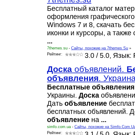
Бесплатный каталог матер
оформления графическог
Windows 7 и 8, скачать бе
иконки и курсоры, а также
...
7themes.su
-
Cайты, похожие на 7themes.Su
»
Рейтинг:
3.0
/ 5.0, Язык:
Доска
объявлений.
Б
объявления
. Украин
Бесплатные
объявления
Украины.
Доска
объявлен
Дать
объявление
бесплат
бесплатных объявлений. Д
объявление
на
...
simfo.com.ua
-
Cайты, похожие на Simfo.Com.U
Рейтинг:
3.1
/ 5.0, Язык: