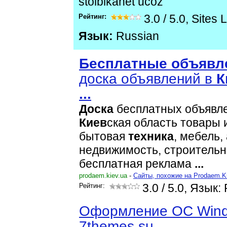
stolbikanet ucoz
Рейтинг:
3.0
/
5.0
,
Sites 
Язык:
Russian
Бесплатные
объявл
доска объявлений в
К
...
Доска
бесплатных объявл
Киев
ская область товары 
бытовая
техника
, мебель,
недвижимость, строитель
бесплатная реклама
...
prodaem.kiev.ua
-
Cайты, похожие на Prodaem.K
Рейтинг:
3.0
/ 5.0, Язык:
Оформление ОС Windo
7themes.su