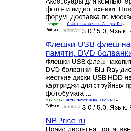
Аксессуары для компьютер
фото- и видеотехники. Нов
форум. Доставка по Москве
compax.ru
-
Cайты, похожие на Compax.Ru
»
Рейтинг:
3.0
/ 5.0, Язык:
Флешки USB флеш нак
памяти, DVD болванки
Флешки USB флеш накопит
DVD болванки, Blu-Ray ди
жесткие диски USB HDD на
картриджи для струйных п
фотобумага
...
diskin.ru
-
Cайты, похожие на Diskin.Ru
»
Рейтинг:
3.0
/ 5.0, Язык:
NBPrice.ru
Прайс-листы на портативн