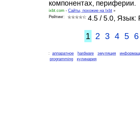
компонентах, периферии.
ixbt.com
-
Cайты, похожие на Ixbt
»
Рейтинг:
4.5
/ 5.0, Язык:
1
2
3
4
5
6
:
аппаратное
hardware
эмуляция
информац
programming
кулинария