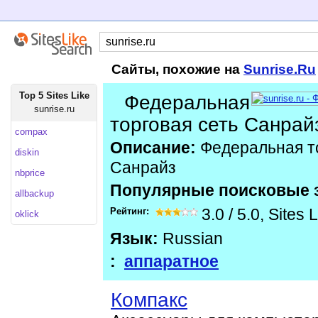
Сайты, похожие на
Sunrise.Ru
Top 5 Sites Like
Федеральная
sunrise.ru
торговая сеть Санрай
compax
Описание:
Федеральная то
diskin
Санрайз
nbprice
Популярные поисковые 
allbackup
Рейтинг:
3.0
/
5.0
,
Sites 
oklick
Язык:
Russian
:
аппаратное
Компакс