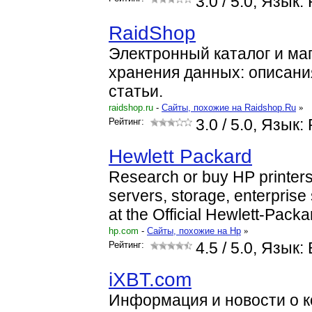
3.0
/ 5.0, Язык:
RaidShop
Электронный каталог и ма
хранения данных: описания
статьи.
raidshop.ru
-
Cайты, похожие на Raidshop.Ru
»
Рейтинг:
3.0
/ 5.0, Язык:
Hewlett Packard
Research or buy HP printers
servers, storage, enterprise
at the Official Hewlett-Pack
hp.com
-
Cайты, похожие на Hp
»
Рейтинг:
4.5
/ 5.0, Язык: 
iXBT.com
Информация и новости о к