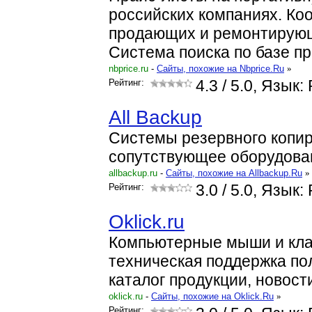
российских компаниях. К
продающих и ремонтирующ
Система поиска по базе пр
nbprice.ru
-
Cайты, похожие на Nbprice.Ru
»
Рейтинг:
4.3
/ 5.0, Язык:
All Backup
Системы резервного копи
сопутствующее оборудова
allbackup.ru
-
Cайты, похожие на Allbackup.Ru
»
Рейтинг:
3.0
/ 5.0, Язык:
Oklick.ru
Компьютерные мыши и клав
техническая поддержка по
каталог продукции, новост
oklick.ru
-
Cайты, похожие на Oklick.Ru
»
Рейтинг: