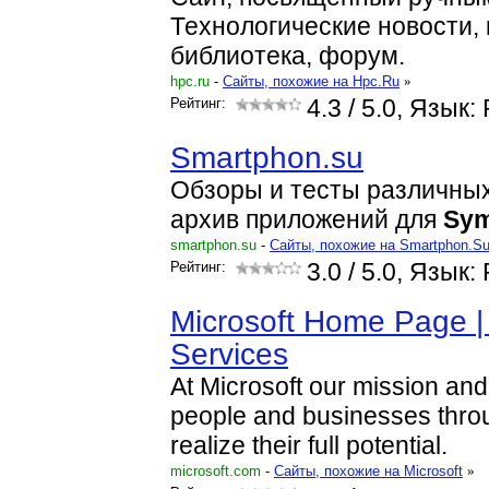
Технологические новости,
библиотека, форум.
hpc.ru
-
Cайты, похожие на Hpc.Ru
»
Рейтинг:
4.3
/ 5.0, Язык:
Smartphon.su
Обзоры и тесты различны
архив приложений для
Sym
smartphon.su
-
Cайты, похожие на Smartphon.S
Рейтинг:
3.0
/ 5.0, Язык:
Microsoft Home Page |
Services
At Microsoft our mission and
people and businesses thro
realize their full potential.
microsoft.com
-
Cайты, похожие на Microsoft
»