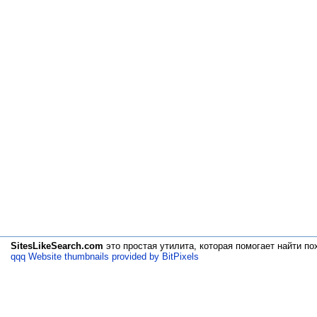
SitesLikeSearch.com
это простая утилита, которая помогает
найти по
qqq Website thumbnails provided by BitPixels