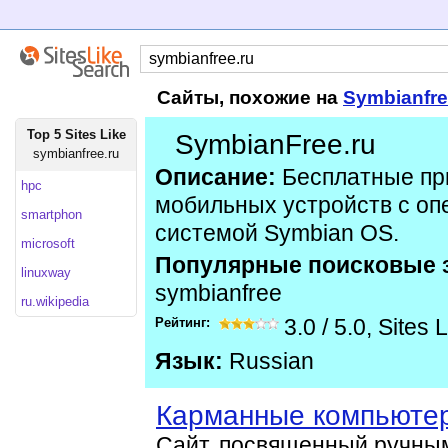
Сайты, похожие на
Symbianfre
Top 5 Sites Like
SymbianFree.ru
symbianfree.ru
Описание:
Бесплатные пр
hpc
мобильных устройств с о
smartphon
системой Symbian OS.
microsoft
Популярные поисковые 
linuxway
symbianfree
ru.wikipedia
Рейтинг:
3.0
/
5.0
,
Sites 
Язык:
Russian
Карманные компьютер
Сайт, посвященный ручны