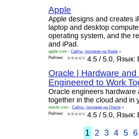
Apple
Apple designs and creates 
laptop and desktop compute
operating system, and the r
and iPad.
apple.com
-
Cайты, похожие на Apple
»
Рейтинг:
4.5
/ 5.0, Язык: 
Oracle | Hardware and
Engineered to Work To
Oracle engineers hardware 
together in the cloud and in 
oracle.com
-
Cайты, похожие на Oracle
»
Рейтинг:
4.5
/ 5.0, Язык: 
1
2
3
4
5
6