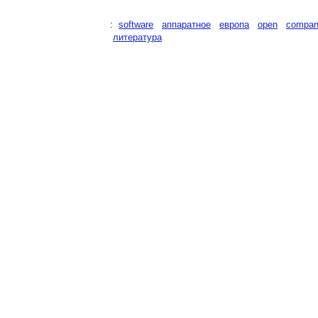
:
software
аппаратное
европа
open
compan
литература