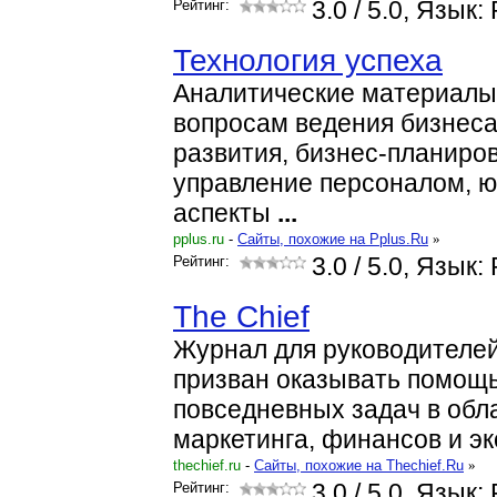
Рейтинг:
3.0
/ 5.0, Язык:
Технология успеха
Аналитические материалы 
вопросам ведения бизнеса
развития, бизнес-планиров
управление персоналом, 
аспекты
...
pplus.ru
-
Cайты, похожие на Pplus.Ru
»
Рейтинг:
3.0
/ 5.0, Язык:
The Chief
Журнал для руководителей
призван оказывать помощ
повседневных задач в обл
маркетинга, финансов и э
thechief.ru
-
Cайты, похожие на Thechief.Ru
»
Рейтинг:
3.0
/ 5.0, Язык: