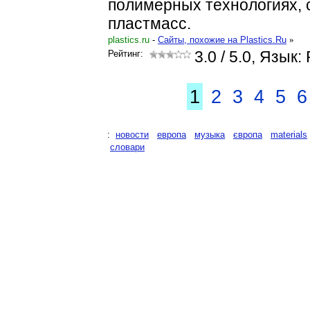
полимерных технологиях, 
пластмасс.
plastics.ru
-
Cайты, похожие на Plastics.Ru
»
Рейтинг:
3.0
/ 5.0, Язык:
1
2
3
4
5
6
:
новости
европа
музыка
європа
materials
словари