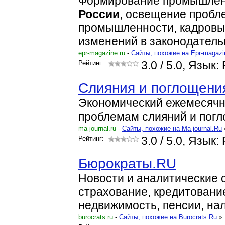
Формирование промышленн
России
, освещение пробл
промышленности, кадровы
изменений в законодатель
epr-magazine.ru
-
Cайты, похожие на Epr-magazi
Рейтинг:
3.0
/ 5.0, Язык:
Слияния и поглощени
Экономический ежемесячн
проблемам слияний и пог
ma-journal.ru
-
Cайты, похожие на Ma-journal.Ru
Рейтинг:
3.0
/ 5.0, Язык:
Бюрократы.RU
Новости и аналитические 
страхование, кредитовани
недвижимость, пенсии, нал
burocrats.ru
-
Cайты, похожие на Burocrats.Ru
»