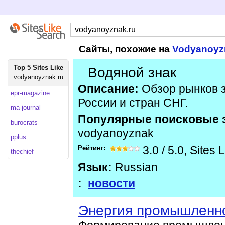
Сайты, похожие на
Vodyanoyz
Top 5 Sites Like
Водяной знак
vodyanoyznak.ru
Описание:
Обзор рынков 
epr-magazine
России и стран СНГ.
ma-journal
Популярные поисковые 
burocrats
vodyanoyznak
pplus
Рейтинг:
3.0
/
5.0
,
Sites 
thechief
Язык:
Russian
:
новости
Энергия промышленно