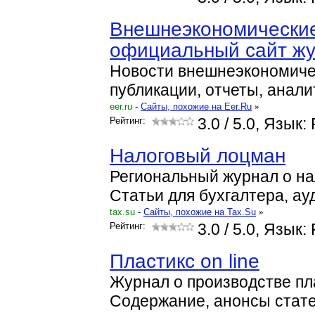
Внешнеэкономические
официальный сайт ж
Новости внешнеэкономиче
публикации, отчеты, анали
eer.ru
-
Cайты, похожие на Eer.Ru
»
Рейтинг:
3.0
/ 5.0, Язык:
Налоговый лоцман
Региональный журнал о на
Статьи для бухгалтера, ау
tax.su
-
Cайты, похожие на Tax.Su
»
Рейтинг:
3.0
/ 5.0, Язык:
Пластикс on line
Журнал о производстве пл
Содержание, анонсы стате