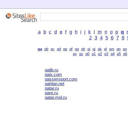
a
b
c
d
e
f
g
h
i
j
k
l
m
n
o
p
q
2
3
4
5
6
7
8
qa
qb
qc
qd
qe
qf
qg
qh
qi
qj
qk
ql
qm
qn
qo
qy
qz
q0
q1
q2
q3
q4
q5
q6
qalib.ru
qaix.com
qassimsport.com
qahtan.net
qatar.ru
qare.ru
qatar.mid.ru