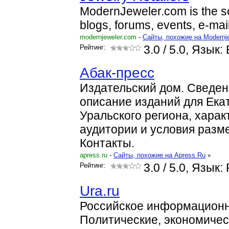
ModernJeweler.com is the so
blogs, forums, events, e-mai
modernjeweler.com
-
Cайты, похожие на Modernj
Рейтинг:
3.0
/ 5.0, Язык: 
Абак-пресс
Издательский дом. Сведен
описание изданий для Ека
Уральского региона, харак
аудитории и условия разм
Контакты.
apress.ru
-
Cайты, похожие на Apress.Ru
»
Рейтинг:
3.0
/ 5.0, Язык:
Ura.ru
Российское информационн
Политические, экономиче