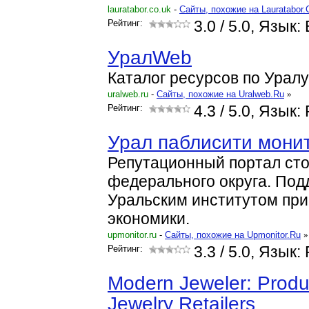
lauratabor.co.uk
-
Cайты, похожие на Lauratabor.
Рейтинг:
3.0
/ 5.0, Язык: 
УралWeb
Каталог ресурсов по Уралу
uralweb.ru
-
Cайты, похожие на Uralweb.Ru
»
Рейтинг:
4.3
/ 5.0, Язык:
Урал паблисити мони
Репутационный портал ст
федерального округа. Под
Уральским институтом при
экономики.
upmonitor.ru
-
Cайты, похожие на Upmonitor.Ru
»
Рейтинг:
3.3
/ 5.0, Язык:
Modern Jeweler: Produ
Jewelry Retailers