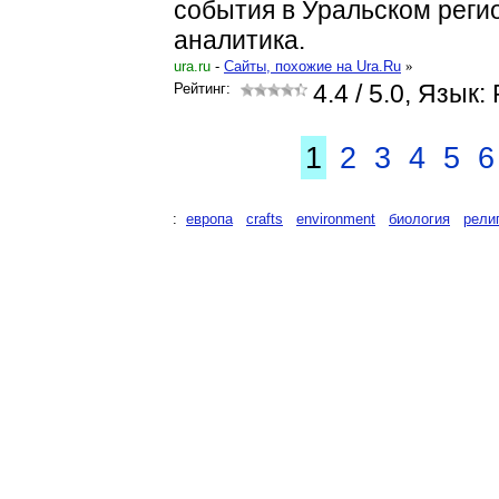
события в Уральском реги
аналитика.
ura.ru
-
Cайты, похожие на Ura.Ru
»
Рейтинг:
4.4
/ 5.0, Язык:
1
2
3
4
5
6
:
европа
crafts
environment
биология
рели