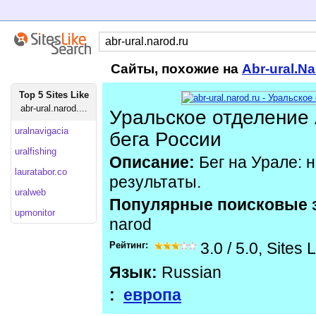
Сайты, похожие на
Abr-ural.N
Top 5 Sites Like
abr-ural.narod....
Уральское отделение
uralnavigacia
бега России
uralfishing
Описание:
Бег на Урале: н
lauratabor.co
результаты.
uralweb
Популярные поисковые 
upmonitor
narod
Рейтинг:
3.0
/
5.0
,
Sites 
Язык:
Russian
:
европа