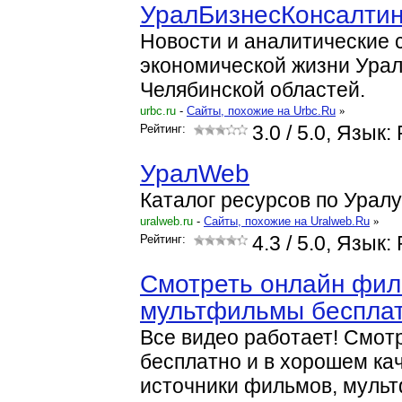
УралБизнесКонсалтин
Новости и аналитические 
экономической жизни Урал
Челябинской областей.
urbc.ru
-
Cайты, похожие на Urbc.Ru
»
Рейтинг:
3.0
/ 5.0, Язык:
УралWeb
Каталог ресурсов по Уралу
uralweb.ru
-
Cайты, похожие на Uralweb.Ru
»
Рейтинг:
4.3
/ 5.0, Язык:
Смотреть онлайн фи
мультфильмы беспла
Все видео работает! Смот
бесплатно и в хорошем ка
источники фильмов, муль