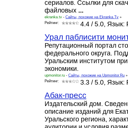
сериалов. Ссылки для ска
файловых
...
ekranka.tv
-
Cайты, похожие на Ekranka.Tv
»
Рейтинг:
4.4
/ 5.0, Язык:
Урал паблисити мони
Репутационный портал ст
федерального округа. Под
Уральским институтом при
экономики.
upmonitor.ru
-
Cайты, похожие на Upmonitor.Ru
»
Рейтинг:
3.3
/ 5.0, Язык:
Абак-пресс
Издательский дом. Сведен
описание изданий для Ека
Уральского региона, харак
аудитории и условия разм