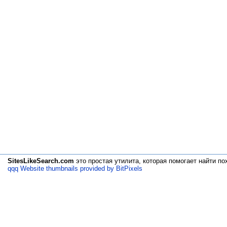
SitesLikeSearch.com
это простая утилита, которая помогает
найти по
qqq Website thumbnails provided by BitPixels