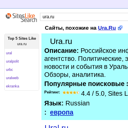
Сайты, похожие на
Ura.Ru
Top 5 Sites Like
Ura.ru
ura.ru
Описание:
Российское ин
ural
агентство. Политические,
uralpolit
новости и события в Ураль
urbc
Обзоры, аналитика.
uralweb
Популярные поисковые 
ekranka
Рейтинг:
4.4
/
5.0
,
Sites 
Язык:
Russian
:
европа
Ural.ru