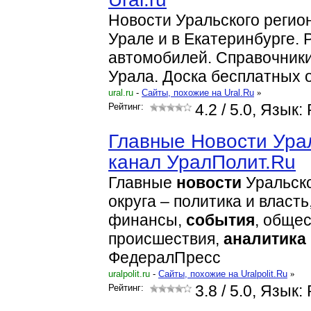
Новости Уральского регио
Урале и в Екатеринбурге. 
автомобилей. Справочник
Урала. Доска бесплатных 
ural.ru
-
Cайты, похожие на Ural.Ru
»
Рейтинг:
4.2
/ 5.0, Язык:
Главные Новости Ура
канал УралПолит.Ru
Главные
новости
Уральско
округа – политика и власть
финансы,
события
, общес
происшествия,
аналитика
ФедералПресс
uralpolit.ru
-
Cайты, похожие на Uralpolit.Ru
»
Рейтинг:
3.8
/ 5.0, Язык: