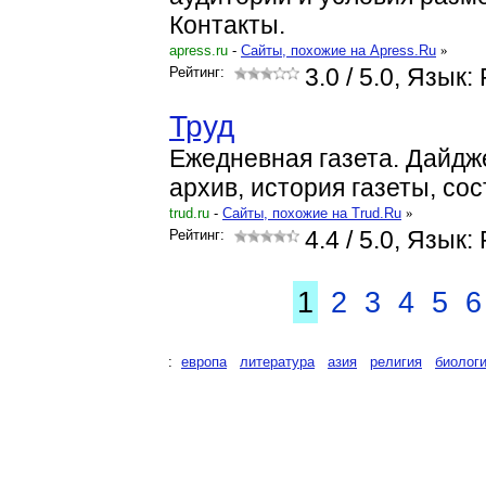
Контакты.
apress.ru
-
Cайты, похожие на Apress.Ru
»
Рейтинг:
3.0
/ 5.0, Язык:
Труд
Ежедневная газета. Дайдж
архив, история газеты, сос
trud.ru
-
Cайты, похожие на Trud.Ru
»
Рейтинг:
4.4
/ 5.0, Язык:
1
2
3
4
5
6
:
европа
литература
азия
религия
биолог