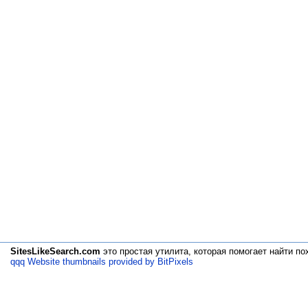
SitesLikeSearch.com
это простая утилита, которая помогает
найти по
qqq Website thumbnails provided by BitPixels