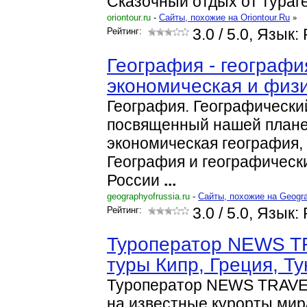
Сказочный отдых от тураг
oriontour.ru
-
Cайты, похожие на Oriontour.Ru
»
Рейтинг:
3.0
/ 5.0, Язык:
География - географи
экономическая и физ
География. Географически
посвященный нашей плане
экономическая география,
География и географическ
России
...
geographyofrussia.ru
-
Cайты, похожие на Geogra
Рейтинг:
3.0
/ 5.0, Язык:
Туроператор NEWS T
туры Кипр, Греция, Т
Туроператор NEWS TRAVEL
на известные курорты мир