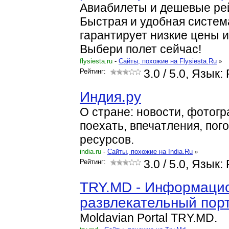
Авиабилеты и дешевые рей
Быстрая и удобная систем
гарантирует низкие цены 
Выбери полет сейчас!
flysiesta.ru
-
Cайты, похожие на Flysiesta.Ru
»
Рейтинг:
3.0
/ 5.0, Язык:
Индия.ру
О стране: новости, фотог
поехать, впечатления, пого
ресурсов.
india.ru
-
Cайты, похожие на India.Ru
»
Рейтинг:
3.0
/ 5.0, Язык:
TRY.MD - Информаци
развлекательный пор
Moldavian Portal TRY.MD.