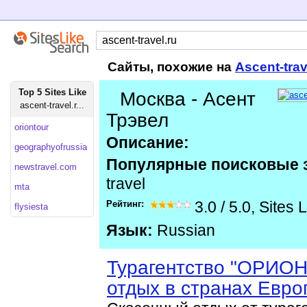
Сайты, похожие на
Ascent-tra
Top 5 Sites Like
Москва - Асент
ascent-travel.r...
Трэвел
oriontour
Описание:
geographyofrussia
Популярные поисковые 
newstravel.com
travel
mta
Рейтинг:
3.0
/
5.0
,
Sites 
flysiesta
Язык:
Russian
Турагентство "ОРИОН"
отдых в странах Евро