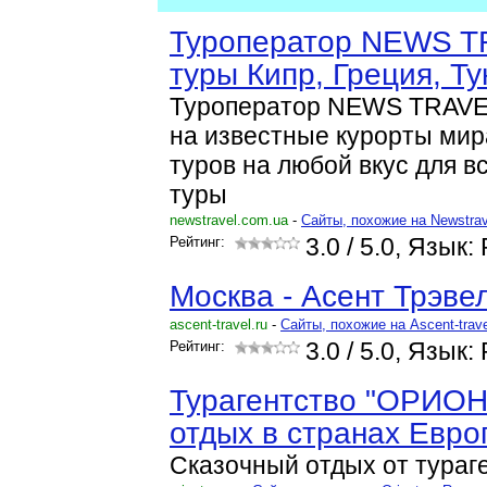
Туроператор NEWS T
туры Кипр, Греция, Т
Туроператор NEWS TRAVEL
на известные курорты мир
туров на любой вкус для в
туры
newstravel.com.ua
-
Cайты, похожие на Newstra
Рейтинг:
3.0
/ 5.0, Язык:
Москва - Асент Трэве
ascent-travel.ru
-
Cайты, похожие на Ascent-trav
Рейтинг:
3.0
/ 5.0, Язык:
Турагентство "ОРИОН"
отдых в странах Евро
Сказочный отдых от тураг