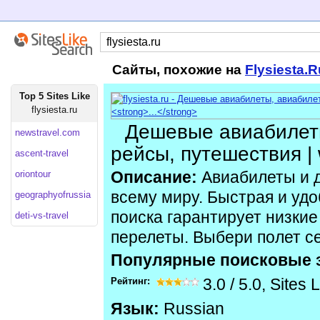
Сайты, похожие на
Flysiesta.R
Top 5 Sites Like
flysiesta.ru
Дешевые авиабилет
newstravel.com
рейсы, путешествия | w
ascent-travel
oriontour
Описание:
Авиабилеты и 
всему миру. Быстрая и уд
geographyofrussia
поиска гарантирует низки
deti-vs-travel
перелеты. Выбери полет с
Популярные поисковые 
Рейтинг:
3.0
/
5.0
,
Sites 
Язык:
Russian