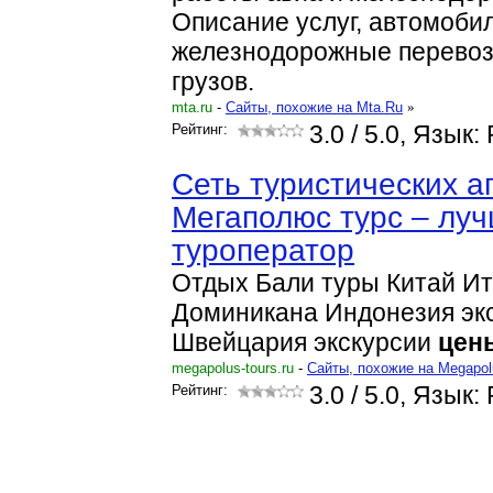
Описание услуг, автомоби
железнодорожные перевоз
грузов.
mta.ru
-
Cайты, похожие на Mta.Ru
»
Рейтинг:
3.0
/ 5.0, Язык:
Сеть туристических а
Мегаполюс турс – лу
туроператор
Отдых Бали туры Китай И
Доминикана Индонезия эк
Швейцария экскурсии
цен
megapolus-tours.ru
-
Cайты, похожие на Megapol
Рейтинг:
3.0
/ 5.0, Язык: