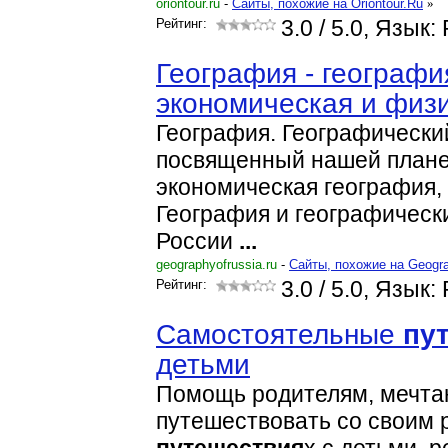
oriontour.ru
-
Cайты, похожие на Oriontour.Ru
»
Рейтинг:
3.0
/ 5.0, Язык:
География - географи
экономическая и физ
География. Географически
посвященный нашей плане
экономическая география,
География и географическ
России
...
geographyofrussia.ru
-
Cайты, похожие на Geogra
Рейтинг:
3.0
/ 5.0, Язык:
Самостоятельные
пу
детьми
Помощь родителям, мечт
путешествовать со своим 