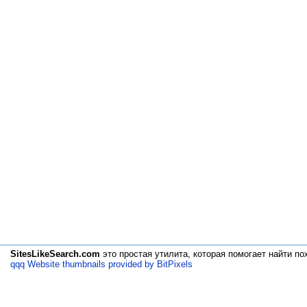
SitesLikeSearch.com
это простая утилита, которая помогает
найти по
qqq Website thumbnails provided by BitPixels