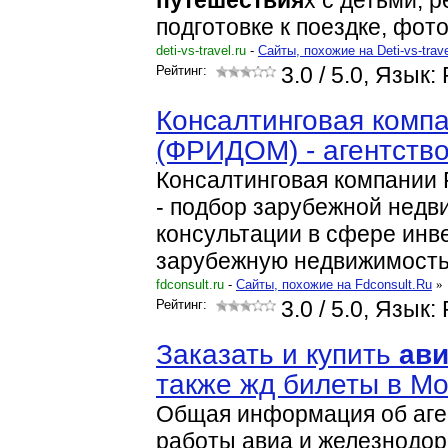
путешествия
х с детьми, 
подготовке к поездке, фот
deti-vs-travel.ru
-
Cайты, похожие на Deti-vs-trav
Рейтинг:
3.0
/ 5.0, Язык:
Консалтинговая комп
(ФРИДОМ) - агентств
Консалтинговая компани
- подбор зарубежной недв
консультации в сфере инв
зарубежную недвижимость
fdconsult.ru
-
Cайты, похожие на Fdconsult.Ru
»
Рейтинг:
3.0
/ 5.0, Язык:
Заказать и купить
ав
также жд билеты в Мо
Общая информация об аге
работы авиа и железнодор