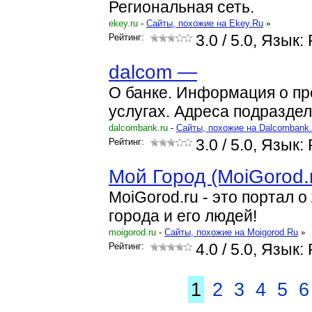
Региональная сеть.
ekey.ru
-
Cайты, похожие на Ekey.Ru
»
Рейтинг:
3.0
/ 5.0, Язык:
dalcom —
О банке. Информация о п
услугах. Адреса подраздел
dalcombank.ru
-
Cайты, похожие на Dalcombank
Рейтинг:
3.0
/ 5.0, Язык:
Мой Город (MoiGorod.
MoiGorod.ru - это портал 
города и его людей!
moigorod.ru
-
Cайты, похожие на Moigorod.Ru
»
Рейтинг:
4.0
/ 5.0, Язык:
1
2
3
4
5
6