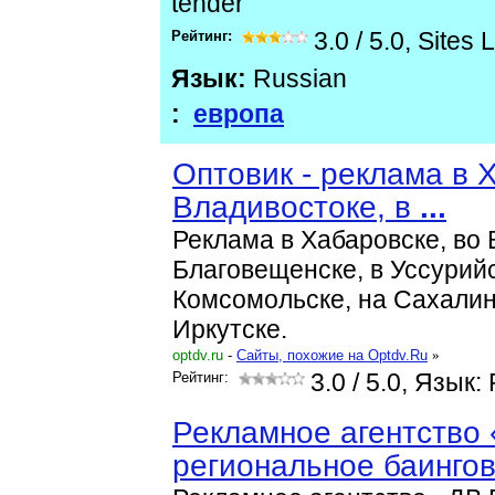
tender
Рейтинг:
3.0
/
5.0
,
Sites 
Язык:
Russian
:
европа
Оптовик - реклама в 
Владивостоке, в
...
Реклама в Хабаровске, во 
Благовещенске, в Уссурийс
Комсомольске, на Сахалине
Иркутске.
optdv.ru
-
Cайты, похожие на Optdv.Ru
»
Рейтинг:
3.0
/ 5.0, Язык:
Рекламное агентство
региональное баинго