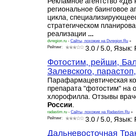
Рекламное агентство «ДВ
региональное баинговое а
цикла, специализирующее
стратегическом планирова
реализации
...
dvregion.ru
-
Cайты, похожие на Dvregion.Ru
»
Рейтинг:
3.0
/ 5.0, Язык:
Фотостим, рейши, Ба
Залевского, парасто
Парафармацевтическая ко
препарата "фотостим" на 
хлорофилла. Отзывы враче
России
.
radastim.ru
-
Cайты, похожие на Radastim.Ru
»
Рейтинг:
3.0
/ 5.0, Язык:
Дальневосточная Тра