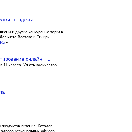
купки, тендеры
ционы и другие конкурсные торги в
Дальнего Востока и Сибири.
.Ru
»
стирование онлайн |
...
в 11 класса. Узнать количество
па
 продуктов питания. Каталог
 адреса региональных офисов.