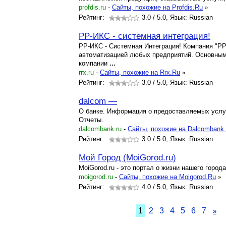
profdis.ru
-
Cайты, похожие на Profdis.Ru
»
Рейтинг:
3.0
/ 5.0, Язык: Russian
РР-ИКС - системная интеграция!
РР-ИКС - Системная Интеграция! Компания "Р
автоматизацией любых предприятий. Основны
компании
...
rrx.ru
-
Cайты, похожие на Rrx.Ru
»
Рейтинг:
3.0
/ 5.0, Язык: Russian
dalcom —
О банке. Информация о предоставляемых услу
Отчеты.
dalcombank.ru
-
Cайты, похожие на Dalcombank
Рейтинг:
3.0
/ 5.0, Язык: Russian
Мой Город (MoiGorod.ru)
MoiGorod.ru - это портал о жизни нашего города
moigorod.ru
-
Cайты, похожие на Moigorod.Ru
»
Рейтинг:
4.0
/ 5.0, Язык: Russian
1
2
3
4
5
6
7
»