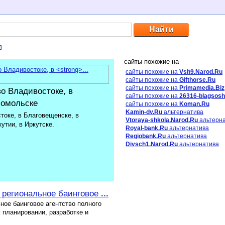
сайты похожие на
сайты похожие на
Vsh9.Narod.Ru
сайты похожие на
Gifthorse.Ru
сайты похожие на
Primamedia.Biz
во Владивостоке, в
сайты похожие на
26316-blagsosh
сомольске
сайты похожие на
Koman.Ru
Kamin-dv.Ru
альтернатива
токе, в Благовещенске, в
Vtoraya-shkola.Narod.Ru
альтерн
утии, в Иркутске.
Royal-bank.Ru
альтернатива
Regiobank.Ru
альтернатива
Divsch1.Narod.Ru
альтернатива
 региональное баинговое
...
ное баинговое агентство полного
 планировании, разработке и