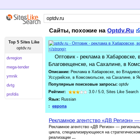
Сайты, похожие на
Optdv.Ru
Top 5 Sites Like
optdv.ru
Оптовик - реклама в Хабаровске, 
dvregion
Благовещенске, на Сахалине, в Ком
mega-tender
Описание:
Реклама в Хабаровске, во Владивос
ymnik
Уссурийске, в Комсомольске, на Сахалине, в Як
Популярные поисковые запросы:
optdv
dvtg
Рейтинг:
3.0
/
5.0
,
Sites Like Search
profdis
Язык:
Russian
:
европа
Рекламное агентство «ДВ Регион» —
Рекламное агентство «ДВ Регион» — региональ
цикла, специализирующееся на стратегическом
реализации
...