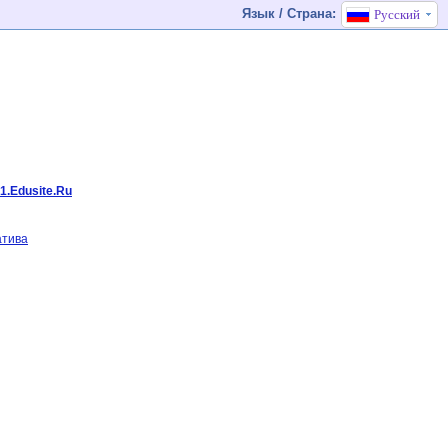
Язык / Страна:
Русский
1.Edusite.Ru
атива