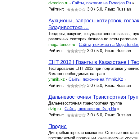
dvregion.ru
-
Cайты, похожие на Dvregion.Ru
»
Рейтинг:
3.0
/ 5.0, Язык: Russian
Аукционы, запросы котировок, госза
Владивостока
...
Тендеры, закупки, государственные заказы, аук
различных секторах бизнеса по всем регионам 
mega-tender.ru
-
Cайты, похожие на Mega-tender
Рейтинг:
3.0
/ 5.0, Язык: Russian
ЕНТ 2012 | Гранты в Казахстане | Те
Тестирование ЕНТ 2012 при подготовке ученико
баллов необходимых на грант.
ymnik.kz
-
Cайты, похожие на Ymnik.Kz
»
Рейтинг:
3.0
/ 5.0, Язык: Russian
Дальневосточная Транспортная Груп
Дальневосточная транспортная группа
dvtg.ru
-
Cайты, похожие на Dvtg.Ru
»
Рейтинг:
3.0
/ 5.0, Язык: Russian
Продис
Дистрибьюторская компания. Оптовые поставки
поставляемой продукции, оказываемые услуги,