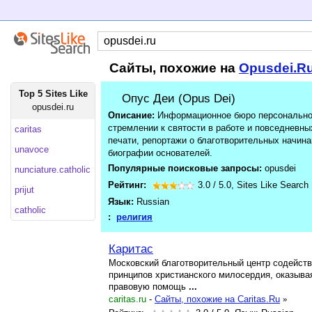
Сайты, похожие на
Opusdei.R
Top 5 Sites Like
Опус Деи (Opus Dei)
opusdei.ru
Описание:
Информационное бюро персонально
стремлении к святости в работе и повседневны
caritas
печати, репортажи о благотворительных начин
unavoce
биографии основателей.
Популярные поисковые запросы:
opusdei
nunciature.catholic
Рейтинг:
3.0
/
5.0
,
Sites Like Search
prijut
Язык:
Russian
catholic
:
религия
Каритас
Московский благотворительный центр содейст
принципов христианского милосердия, оказыва
правовую помощь
...
caritas.ru
-
Cайты, похожие на Caritas.Ru
»