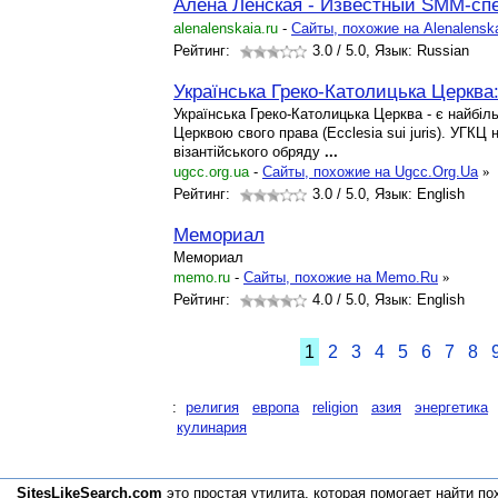
Алена Ленская - Известный SMM-сп
alenalenskaia.ru
-
Cайты, похожие на Alenalensk
Рейтинг:
3.0
/ 5.0, Язык: Russian
Українська Греко-Католицька Церква
Українська Греко-Католицька Церква - є найб
Церквою свого права (Ecclesia sui juris). УГКЦ
візантійського обряду
...
ugcc.org.ua
-
Cайты, похожие на Ugcc.Org.Ua
»
Рейтинг:
3.0
/ 5.0, Язык: English
Мемориал
Мемориал
memo.ru
-
Cайты, похожие на Memo.Ru
»
Рейтинг:
4.0
/ 5.0, Язык: English
1
2
3
4
5
6
7
8
:
религия
европа
religion
азия
энергетика
кулинария
SitesLikeSearch.com
это простая утилита, которая помогает
найти по