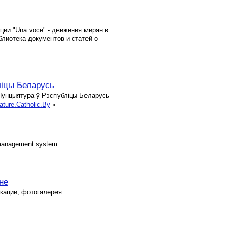
ии "Una voce" - движения мирян в
лиотека документов и статей о
ліцы Беларусь
я Нунцыятура ў Рэспубліцы Беларусь
ture.Catholic.By
»
t management system
не
кации, фотогалерея.