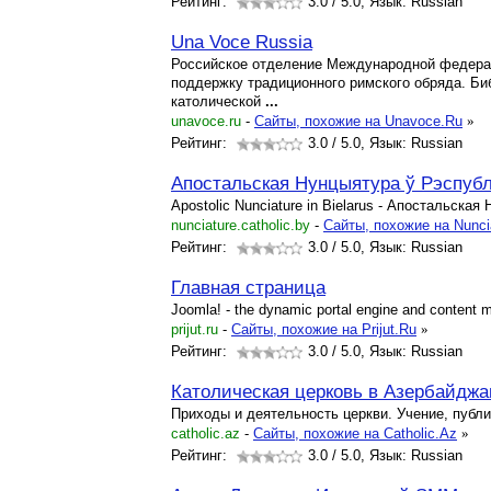
Рейтинг:
3.0
/ 5.0, Язык: Russian
Una Voce Russia
Российское отделение Международной федерац
поддержку традиционного римского обряда. Биб
католической
...
unavoce.ru
-
Cайты, похожие на Unavoce.Ru
»
Рейтинг:
3.0
/ 5.0, Язык: Russian
Апостальская Нунцыятура ў Рэспуб
Apostolic Nunciature in Bielarus - Апостальска
nunciature.catholic.by
-
Cайты, похожие на Nuncia
Рейтинг:
3.0
/ 5.0, Язык: Russian
Главная страница
Joomla! - the dynamic portal engine and conten
prijut.ru
-
Cайты, похожие на Prijut.Ru
»
Рейтинг:
3.0
/ 5.0, Язык: Russian
Католическая церковь в Азербайджа
Приходы и деятельность церкви. Учение, публи
catholic.az
-
Cайты, похожие на Catholic.Az
»
Рейтинг:
3.0
/ 5.0, Язык: Russian