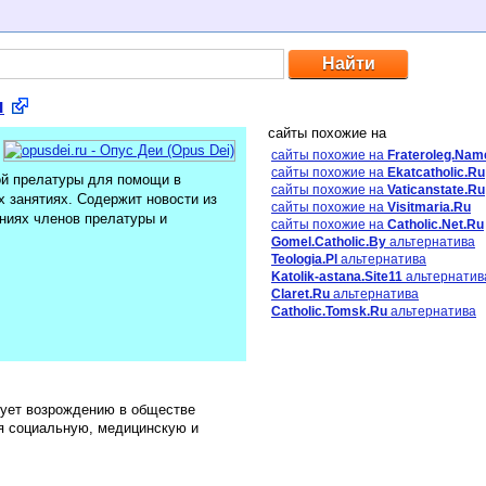
u
сайты похожие на
сайты похожие на
Frateroleg.Nam
сайты похожие на
Ekatcatholic.Ru
й прелатуры для помощи в
сайты похожие на
Vaticanstate.Ru
х занятиях. Содержит новости из
сайты похожие на
Visitmaria.Ru
аниях членов прелатуры и
сайты похожие на
Catholic.Net.Ru
Gomel.Catholic.By
альтернатива
Teologia.Pl
альтернатива
Katolik-astana.Site11
альтернатив
Claret.Ru
альтернатива
Catholic.Tomsk.Ru
альтернатива
вует возрождению в обществе
я социальную, медицинскую и