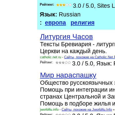
Рейтинг:
3.0
/
5.0
,
Sites 
Язык:
Russian
:
европа
религия
Литургия Часов
Тексты Бревиария - литур
Церкви на каждый день.
catholic.net.ru
-
Cайты, похожие на Catholic.Net.
Рейтинг:
3.0
/ 5.0, Язык:
Мир нараспашку
Общество русскоязычных э
Помощь при интеграции и
странах Центральной и За
Помощь в подборе жилья 
jworld4u.info
-
Cайты, похожие на Jworld4u.Info
»
Рейтинг: