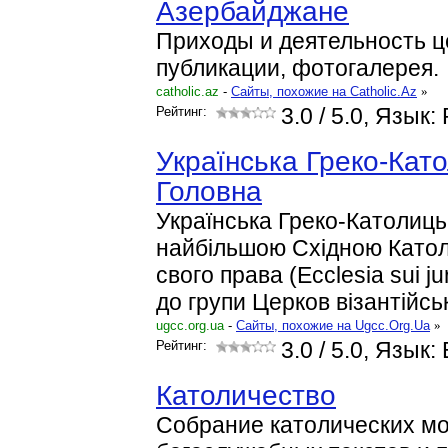
Азербайджане
Приходы и деятельность ц
публикации, фотогалерея.
catholic.az
-
Cайты, похожие на Catholic.Az
»
Рейтинг:
3.0
/ 5.0, Язык:
Українська Греко-Кат
Головна
Українська Греко-Католиць
найбільшою Східною Като
свого права (Ecclesia sui j
до групи Церков візантійс
ugcc.org.ua
-
Cайты, похожие на Ugcc.Org.Ua
»
Рейтинг:
3.0
/ 5.0, Язык: 
Католичество
Собрание католических мо