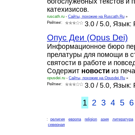
богослужебных текстов и 
катехизисов.
ruscath.ru
-
Cайты, похожие на Ruscath.Ru
»
Рейтинг:
3.0
/ 5.0, Язык:
Опус Деи (Opus Dei)
Информационное бюро пе
прелатуры для помощи в с
святости в работе и повсе
Содержит
новости
из печа
opusdei.ru
-
Cайты, похожие на Opusdei.Ru
»
Рейтинг:
3.0
/ 5.0, Язык:
1
2
3
4
5
6
:
религия
европа
religion
азия
литература
северная