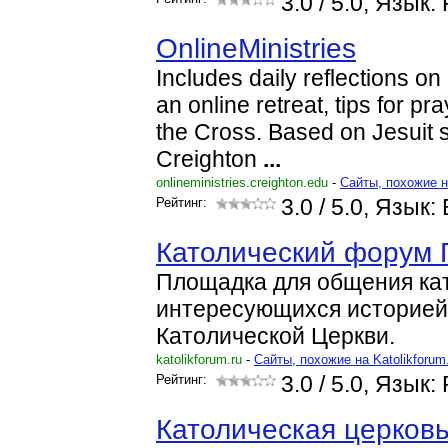
3.0
/ 5.0, Язык:
OnlineMinistries
Includes daily reflections on
an online retreat, tips for pr
the Cross. Based on Jesuit sp
Creighton
...
onlineministries.creighton.edu
-
Cайты, похожие на
Рейтинг:
3.0
/ 5.0, Язык: 
Католический форум
Площадка для общения ка
интересующихся историей
Католической Церкви.
katolikforum.ru
-
Cайты, похожие на Katolikforum
Рейтинг:
3.0
/ 5.0, Язык:
Католическая церковь