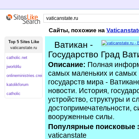
Сайты, похожие на
Vaticansta
Top 5 Sites Like
Ватикан -
vaticanstate.ru
Государство Град Ват
catholic.net
Описание:
Полная информ
jworld4u
самых маленьких и самых
onlineministries.creighton
государств мира - Ватика
katolikforum
новости. История, государ
catholic
устройство, структуры и с
достопримечательности, с
вооруженные силы.
Популярные поисковые 
vaticanstate