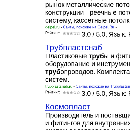
рынок металлические пот
конструкции - реечные пот
систему, кассетные потолк
geipel.ru
-
Cайты, похожие на Geipel.Ru
»
Рейтинг:
3.0
/ 5.0, Язык:
Трубпластснаб
Пластиковые
труб
ы и фит
оборудование и инструмен
труб
опроводов. Комплект
систем.
trubplastsnab.ru
-
Cайты, похожие на Trubplasts
Рейтинг:
3.0
/ 5.0, Язык:
Космопласт
Производитель и поставщ
и фитингов для внутренни