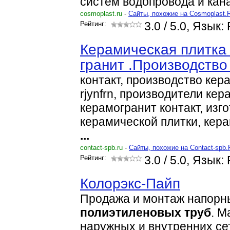
систем водопровода и кан
cosmoplast.ru
-
Cайты, похожие на Cosmoplast.
Рейтинг:
3.0
/ 5.0, Язык:
Керамическая плитка
гранит .Производство
контакт, производство кер
rjynfrn, производители кер
керамогранит контакт, изг
керамической плитки, кера
...
contact-spb.ru
-
Cайты, похожие на Contact-spb.
Рейтинг:
3.0
/ 5.0, Язык:
Колорэкс-Пайп
Продажа и монтаж напорн
полиэтиленовых
труб
. М
наружных и внутренних се