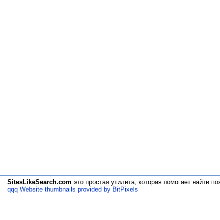
SitesLikeSearch.com
это простая утилита, которая помогает
найти по
qqq Website thumbnails provided by BitPixels