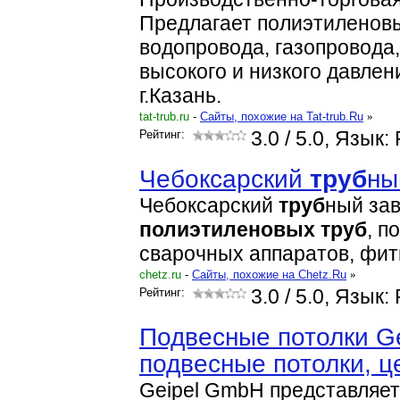
Предлагает полиэтилено
водопровода, газопровода
высокого и низкого давлен
г.Казань.
tat-trub.ru
-
Cайты, похожие на Tat-trub.Ru
»
Рейтинг:
3.0
/ 5.0, Язык:
Чебоксарский
труб
ны
Чебоксарский
труб
ный зав
полиэтиленовых
труб
, 
сварочных аппаратов, фит
chetz.ru
-
Cайты, похожие на Chetz.Ru
»
Рейтинг:
3.0
/ 5.0, Язык:
Подвесные потолки Ge
подвесные потолки, ц
Geipel GmbH представляет