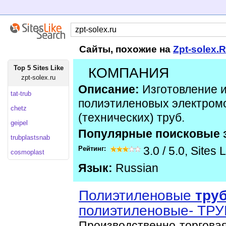
Сайты, похожие на
Zpt-solex.
Top 5 Sites Like
КОМПАНИЯ
zpt-solex.ru
Описание:
Изготовление и
tat-trub
полиэтиленовых электром
chetz
(технических) труб.
geipel
Популярные поисковые 
trubplastsnab
Рейтинг:
3.0
/
5.0
,
Sites 
cosmoplast
Язык:
Russian
Полиэтиленовые
тру
полиэтиленовые- Т
Производственно-торговая