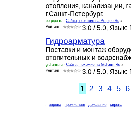
отопления, канализации, г
г.Санкт-Петербург.
pe-pipe.ru
-
Cайты, похожие на Pe-pipe.Ru
»
Рейтинг:
3.0
/ 5.0, Язык:
Гидроарматура
Поставки и монтаж оборуд
отопительных и водоснаб
gidrarm.ru
-
Cайты, похожие на Gidrarm.Ru
»
Рейтинг:
3.0
/ 5.0, Язык:
1
2
3
4
5
6
:
европа
промислові
домашние
європа